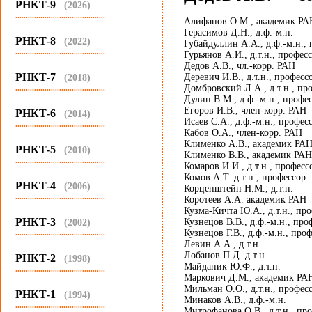
РНКТ-9
(2026)
...........................................
Алифанов О.М., академик РА
Герасимов Д.Н., д.ф.-м.н.
РНКТ-8
(2022)
Губайдуллин А.А., д.ф.-м.н.,
...........................................
Гурьянов А.И., д.т.н., профес
Дедов А.В., чл.-корр. РАН
РНКТ-7
Деревич И.В., д.т.н., професс
(2018)
Домбровский Л.А., д.т.н., пр
...........................................
Дулин В.М., д.ф.-м.н., профе
Егоров И.В., член-корр. РАН
РНКТ-6
(2014)
Исаев С.А., д.ф.-м.н., профес
...........................................
Кабов О.А., член-корр. РАН
Клименко А.В., академик РА
РНКТ-5
(2010)
Клименко В.В., академик РАН
...........................................
Комаров И.И., д.т.н., професс
Комов А.Т. д.т.н., профессор
РНКТ-4
(2006)
Корценштейн Н.М., д.т.н.
...........................................
Коротеев А.А. академик РАН
Кузма-Кичта Ю.А., д.т.н., пр
РНКТ-3
Кузнецов В.В., д.ф.-м.н., про
(2002)
Кузнецов Г.В., д.ф.-м.н., про
...........................................
Левин А.А., д.т.н.
Лобанов П.Д. д.т.н.
РНКТ-2
(1998)
Майданик Ю.Ф., д.т.н.
...........................................
Маркович Д.М., академик РА
Мильман О.О., д.т.н., профес
РНКТ-1
(1994)
Минаков А.В., д.ф.-м.н.
...........................................
Митрофанова О.В., д.т.н., пр