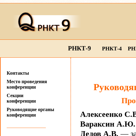
РНКТ-9
РНКТ-4
РН
Контакты
Место проведения
Руководя
конференции
Секции
Про
конференции
Руководящие органы
Алексеенко С.В
конференции
Вараксин А.Ю.
...........................................
Дедов А.В.
— за