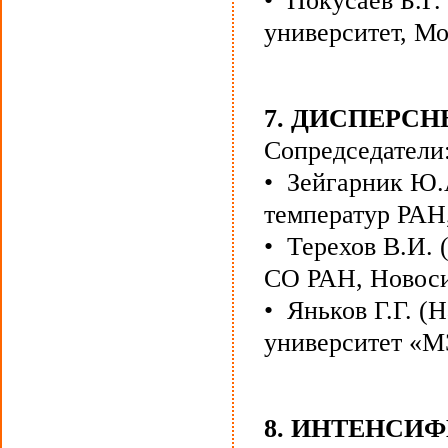
• Покусаев Б.Г
университет, Мо
7. ДИСПЕРС
Сопредседатели
• Зейгарник Ю.
температур РАН
• Терехов В.И. 
СО РАН, Новоси
• Яньков Г.Г. (
университет «М
8. ИНТЕНСИ