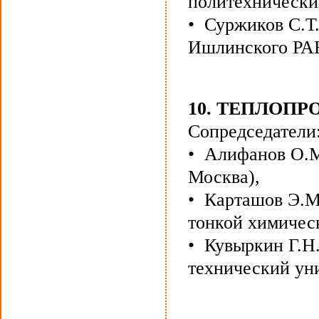
политехнически
• Суржиков С.Т
Ишлинского РА
10. ТЕПЛОП
Сопредседатели
• Алифанов О.М
Москва),
• Карташов Э.М
тонкой химичес
• Кувыркин Г.Н
технический уни