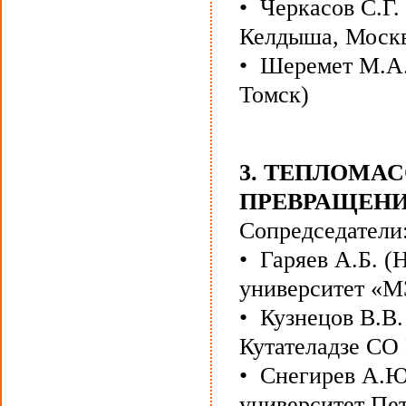
• Черкасов С.Г.
Келдыша, Москв
• Шеремет М.А.
Томск)
3. ТЕПЛОМА
ПРЕВРАЩЕН
Сопредседатели
• Гаряев А.Б. 
университет «М
• Кузнецов В.В.
Кутателадзе СО
• Снегирев А.Ю
университет Пет