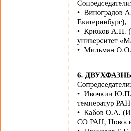
Сопредседатели
• Виноградов А
Екатеринбург),
• Крюков А.П. 
университет «М
• Мильман О.О.
6. ДВУХФАЗН
Сопредседатели
• Ивочкин Ю.П.
температур РАН
• Кабов О.А. (И
СО РАН, Новоси