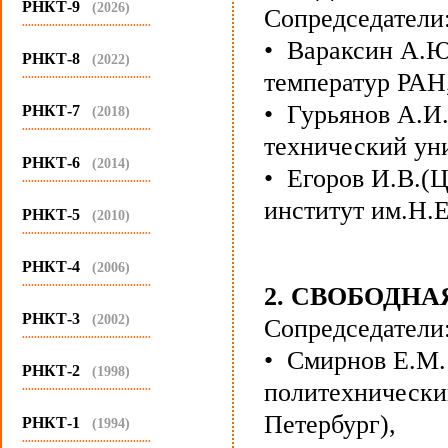
РНКТ-9
(2026)
Сопредседатели
...........................................
• Вараксин А.Ю
РНКТ-8
(2022)
...........................................
температур РАН
• Гурьянов А.И
РНКТ-7
(2018)
...........................................
технический уни
РНКТ-6
(2014)
• Егоров И.В.(
...........................................
институт им.Н.
РНКТ-5
(2010)
...........................................
РНКТ-4
(2006)
...........................................
2. СВОБОДН
РНКТ-3
(2002)
Сопредседатели
...........................................
• Смирнов Е.М.
РНКТ-2
(1998)
политехнически
...........................................
Петербург),
РНКТ-1
(1994)
...........................................