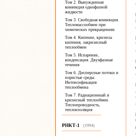
Том 2. Вынужденная
конвекция однофазной
жидкости
Том 3. Свободная конвекция.
Тепломассообмен при
химических превращениях
Том 4. Кипение, кризисы
кипения, закризисный
теплообмен
Том 5. Испарение,
конденсация. Двухфазные
течения
Том 6. Дисперсные потоки и
пористые среды.
Интенсификация
теплообмена
Том 7. Радиационный и
кризисный теплообмен.
Теплопроводность,
теплоизоляция
...........................................
РНКТ-1
(1994)
...........................................