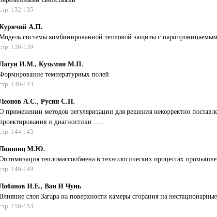
стр. 132-135
Курячий А.П.
Модель системы комбинированной тепловой защиты с паропроницаемым
стр. 136-139
Лагун И.М., Кузьмин М.П.
Формирование температурных полей
стр. 140-143
Леонов А.С., Русин С.П.
О применении методов регуляризации для решения некорректно поставле
проектирования и диагностики ......
стр. 144-145
Лившиц М.Ю.
Оптимизация тепломассообмена в технологических процессах промышл
стр. 146-149
Лобанов И.Е., Ван И Чунь
Влияние слоя Загара на поверхности камеры сгорания на нестационарные
стр. 150-153