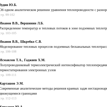
Зудин Ю.Б.
Об одном аналитическом решении уравнения теплопроводности с разн
стр. 99-102
Иванов В.В., Вершинин Л.Б.
Распределение температур и тепловых потоков в зоне подземных теплотр
стр. 103-105
Иванов В.В., Шкребко С.В.
Моделирование тепловых процессов подземных бесканальных теплотрасс
стр. 106-108
Исмаилов Т.А., Гаджиев Х.М.
Полупроводниковый термоэлектрический интенсификатор теплопередачи 
термостатирования электронных узлов
стр. 109-111
Карташов Э.М.
Современные аналитические методы решения краевых задач нестационарн
движущимися границами
стр. 112-113
Кирсанов Ю.А.