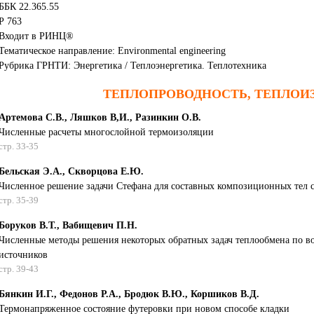
ББК 22.365.55
Р 763
Входит в РИНЦ®
Тематическое направление: Environmental engineering
Рубрика ГРНТИ: Энергетика / Теплоэнергетика. Теплотехника
ТЕПЛОПРОВОДНОСТЬ, TEПЛOИ
Артемова С.В., Ляшков В,И., Разинкин О.В.
Численные расчеты многослойной термоизоляции
стр. 33-35
Бельская Э.А., Скворцова E.Ю.
Численное решение задачи Стефана для составных композиционных тел с
стр. 35-39
Боруков В.Т., Вабищевич П.Н.
Численные методы решения некоторых обратных задач теплообмена по в
источников
стр. 39-43
Бянкин И.Г., Федонов Р.А., Бродюк В.Ю., Коршиков В.Д.
Термонапряженное состояние футеровки при новом способе кладки