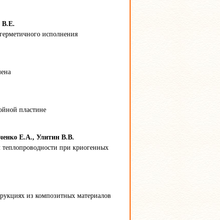
 В.Е.
егерметичного исполнения
мена
ойной пластине
енко Е.А., Улитин В.В.
 теплопроводности при криогенных
трукциях из композитных материалов