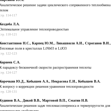
Аналитическое решение задачи циклического сопряженного теплообмена
телом
стр. 114-117
Коздоба Л.А.
Оптимальное управление теплопроводностью
стр. 118-121
Константинов Н.С., Карпец Ю.М., Ливашвили А.И., Строганов В.И.,
Тепловые поля в кристаллах LiNb03 и LiJO3
стр. 122-123
Корнеев С.А.
К парадоксу бесконечной скорости распространения теплоты
стр. 124-127
Корочкин Ю.Д., Кобышев А.А., Некрасова Е.И., Кобышев В.А.
К вопросу о коррекции решения уравнения теплопроводности
стр. 128-131
Кудинов В.А., Дикой В.В., Мартовой В.П., Смагин Н.В.
Аналитические решения задач тепломассопереноса и термоупругости для
переменными свойствами