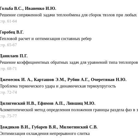
Гольба В.С., Иваненко И.Ю.
Решение сопряженной задачи теплообмена для сборок твэлов при любых 
стр. 61-64
Горобец В.Г.
Тепловой расчет и оптимизация составных ребер
стр. 65-67
Данилаев П.Г.
Решение коэффициентных обратных задач для уравнений типа теплопро
стр. 68-71
Джемесюк И. А., Карташов Э.М., Рубин А.Г., Очеретяная Н.Ю.
Проблема термического удара и динамическая термоупругость
стр. 72-74
Дилигенский Н.В., Ефимов А.П., Лившиц М.Ю.
Асимптотический метод определения положения границы раздела фаз в з
стр. 75-77
Дождиков В.И., Губарев В.Я., Милютинский С.В.
Оптимизация охлаждения непрерывного слитка