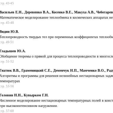
стр. 43-45
Васильев Е.Н., Деревянко В.А., Косенко В.Е., Макуха А.В., Чеботарев
Математическое моделирование теплообмена в космических аппаратах н
стр. 45-48
Видин Ю.В.
Теплопроводность твердых тел при переменных коэффициентах теплооб
стр. 49-51
Гладышев Ю.А.
Обобщение теоремы о прямой для процесса теплопроводности в многосл
стр. 51-52
Гнатюк В.В., Граменицкий С.Е., Деменчук Н.П., Мамченко В.О., Радч
Алгоритмы и программы для решения нелинейных нестационарных задач
температурах
стр. 53-56
Головин Н.Н., Кувырком Г.Н.
Численное моделирование нестационарных температурных полей в конс
при высокоинтенсивном нагружении.
стр. 57-60