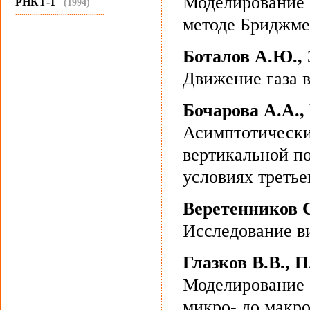
Моделирование 
РНКТ-1
(1994)
...........................................
методе Бриджме
Боталов А.Ю., 
Движение газа 
Бочарова А.А.,
Асимптотически
вертикальной п
условиях третье
Веретенников С
Исследование в
Глазков В.В., 
Моделирование 
микро- до макр