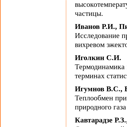
высокотемперат
частицы.
Иванов Р.И., 
Исследование п
вихревом эжект
Иголкин С.И.
Термодинамика н
терминах стати
Игумнов В.С., 
Теплообмен при
природного газа
Кавтарадзе Р.З.