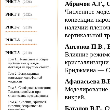
РНКТ-9
(2026)
Абрамов А.Г., 
...........................................
Численное моде
РНКТ-8
(2022)
конвекции паро
...........................................
наличии пленоч
РНКТ-7
(2018)
...........................................
вертикальной тр
РНКТ-6
(2014)
...........................................
Антонов П.В., 
РНКТ-5
Влияние режимо
(2010)
Том 1. Пленарные и общие
кристаллизации 
проблемные доклады.
Доклады на круглых столах.
Бриджмена — Ст
Том 2. Вынужденная
конвекция однофазной
Афанасьева В.В
жидкости
Моделирование 
Том 3. Свободная конвекция.
Тепломассообмен при
вихрей.
химических превращениях
Том 4. Кипение, кризисы
кипения, закризисный
Баталов В.Г., 
теплообмен