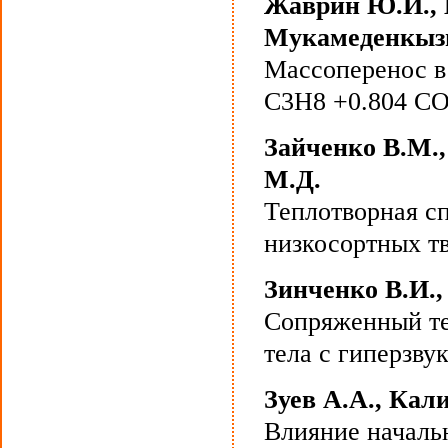
Жаврин Ю.И., 
Мукамеденкызы
Массоперенос в 
С3H8 +0.804 C
Зайченко В.М.,
М.Д.
Теплотворная с
низкосортных т
Зинченко В.И.,
Сопряженный те
тела с гиперзву
Зуев А.А., Кал
Влияние началь