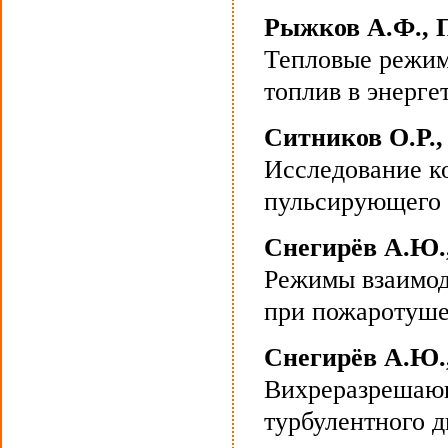
Рыжков А.Ф., П
Тепловые режим
топлив в энерге
Ситников О.Р.,
Исследование к
пульсирующего 
Снегирёв А.Ю.,
Режимы взаимод
при пожаротуше
Снегирёв А.Ю.,
Вихреразрешающ
турбулентного 