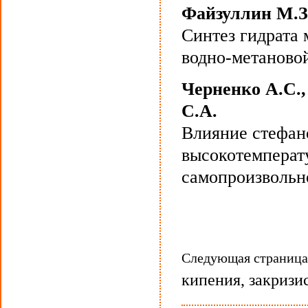
Файзуллин М.З.
Синтез гидрата 
водно-метаново
Черненко А.С.,
С.А.
Влияние стефан
высокотемперат
самопроизвольн
Следующая страниц
кипения, закризи