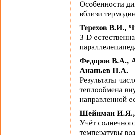
Особенности ди
вблизи термоди
Терехов В.И., 
3-D естественн
параллелепипед
Федоров В.А., 
Ананьев П.А.
Результаты чис
теплообмена вн
направленной е
Шейнман И.Я.,
Учёт солнечног
температуры во