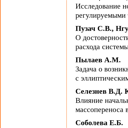
Исследование н
регулируемыми 
Пузач С.В., Нг
О достоверност
расхода системы
Пылаев А.М.
Задача о возник
с эллиптически
Селезнев В.Д. 
Влияние началь
массопереноса 
Соболева Е.Б.