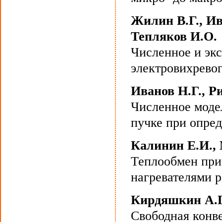
Жилин В.Г., Ив
Тепляков И.О.
Численное и эк
электровихревог
Иванов Н.Г., Р
Численное моде
пучке при опре
Калинин Е.И., 
Теплообмен при 
нагревателями 
Кирдяшкин А.Г
Свободная конв