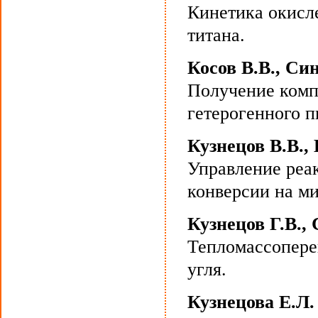
Кинетика окисл
титана.
Косов В.В., Си
Получение комп
гетерогенного п
Кузнецов В.В.,
Управление реа
конверсии на м
Кузнецов Г.В.,
Тепломассопере
угля.
Кузнецова Е.Л.