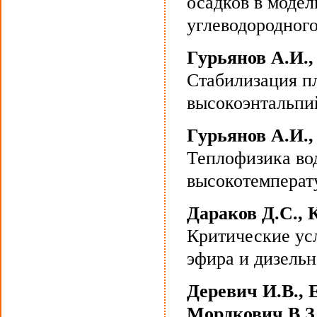
осадков в моде
углеводородного
Гурьянов А.И.,
Стабилизация п
высокоэнтальпи
Гурьянов А.И.
Теплофизика во
высокотемперат
Дараков Д.С., 
Критические ус
эфира и дизельн
Деревич И.В., 
Мордкович В.З