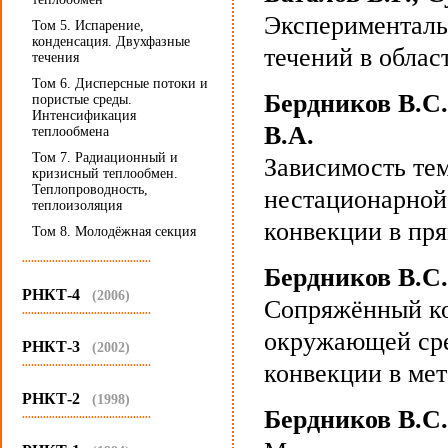
Эксперименталь
Том 5. Испарение,
конденсация. Двухфазные
течений в облас
течения
Том 6. Дисперсные потоки и
Бердников В.С.
пористые среды.
Интенсификация
В.А.
теплообмена
Том 7. Радиационный и
Зависимость тем
кризисный теплообмен.
Теплопроводность,
нестационарной
теплоизоляция
конвекции в пр
Том 8. Молодёжная секция
...........................................
Бердников В.С.
РНКТ-4
(2006)
Сопряжённый ко
...........................................
окружающей сре
РНКТ-3
(2002)
...........................................
конвекции в мет
РНКТ-2
(1998)
Бердников В.С.
...........................................