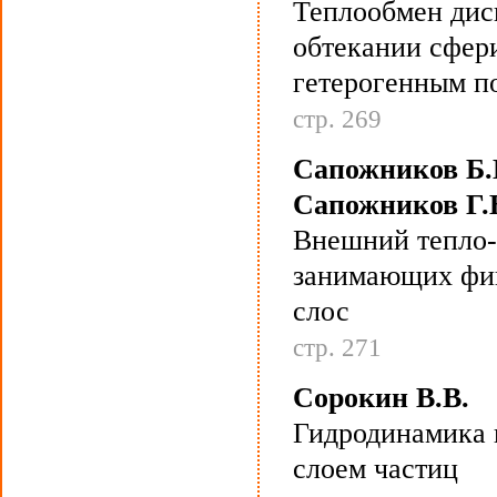
Теплообмен дис
обтекании сфер
гетерогенным п
стр. 269
Сапожников Б.Г
Сапожников Г.
Внешний тепло-
занимающих фик
слос
стр. 271
Сорокин В.В.
Гидродинамика 
слоем частиц