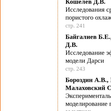
Кошелев Д.В.
Исследования с
пористого охла
стр. 241
Байгалиев Б.Е.
Д.В.
Исследование э
модели Дарси
стр. 243
Бороздин А.В., 
Малаховский С
Эксперименталь
моделирование 