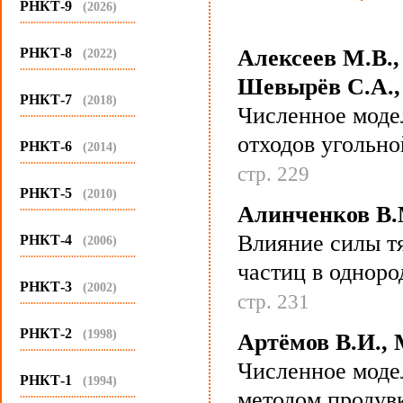
РНКТ-9
(2026)
...........................................
РНКТ-8
Алексеев М.В.,
(2022)
...........................................
Шевырёв С.А., 
РНКТ-7
(2018)
Численное моде
...........................................
отходов угольн
РНКТ-6
(2014)
...........................................
стр. 229
РНКТ-5
(2010)
...........................................
Алинченков В.М
Влияние силы т
РНКТ-4
(2006)
...........................................
частиц в одноро
РНКТ-3
(2002)
стр. 231
...........................................
РНКТ-2
(1998)
Артёмов В.И., 
...........................................
Численное моде
РНКТ-1
(1994)
методом продув
...........................................