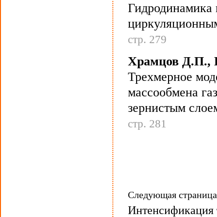
Гидродинамика п
циркуляционны
стр. 279
Храмцов Д.П., 
Трехмерное мод
массообмена газ
зернистым слое
стр. 281
Следующая страниц
Интенсификация 