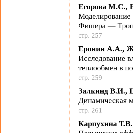
Егорова М.С., 
Моделирование з
Фишера — Троп
стр. 257
Еронин А.А., Ж
Исследование в
теплообмен в по
стр. 259
Залкинд В.И., 
Динамическая м
стр. 261
Карпухина Т.В.