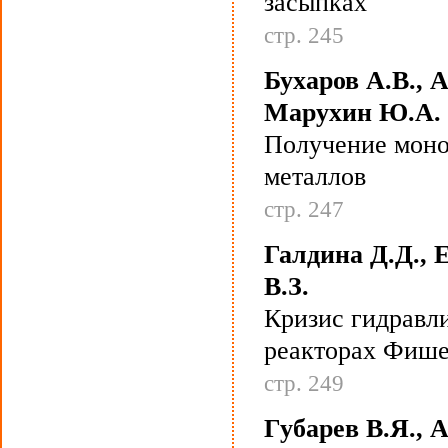
засыпках
стр. 245
Бухаров А.В., 
Марухин Ю.А.
Получение моно
металлов
стр. 247
Галдина Д.Д., 
В.З.
Кризис гидравл
реакторах Фиш
стр. 249
Губарев В.Я., 