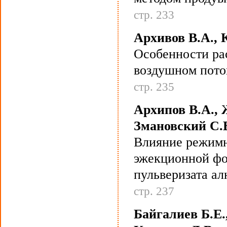
стр. 233
Архивов В.А., К
Особенности ра
воздушном пото
стр. 235
Архипов В.А., 
Змановский С.В
Влияние режимн
эжекционной фо
пульверизата а
стр. 237
Байгалиев Б.Е.