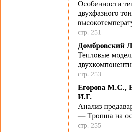
Особенности те
двухфазного тон
высокотемперат
стр. 251
Домбровский Л
Тепловые модел
двухкомпонентн
стр. 253
Егорова М.С., 
И.Г.
Анализ предава
— Тропша на ос
стр. 255