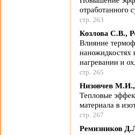
Повышение эффе
отработанного 
стр. 263
Козлова С.В., 
Влияние термоф
наножидкостях 
нагревании и о
стр. 265
Низовчев М.И.,
Тепловые эффек
материала в из
стр. 267
Ремизников Д.Л