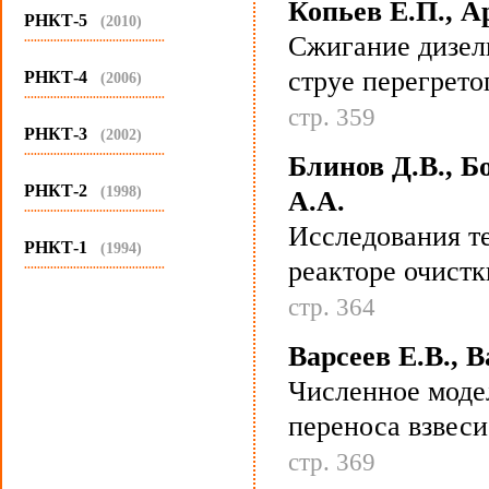
Копьев Е.П., А
РНКТ-5
(2010)
...........................................
Сжигание дизель
струе перегрето
РНКТ-4
(2006)
...........................................
стр. 359
РНКТ-3
(2002)
...........................................
Блинов Д.В., Б
РНКТ-2
(1998)
А.А.
...........................................
Исследования т
РНКТ-1
(1994)
реакторе очистк
...........................................
стр. 364
Варсеев Е.В., В
Численное моде
переноса взвеси
стр. 369