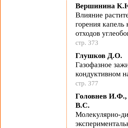
Вершинина К.Ю
Влияние растит
горения капель
отходов углеоб
стр. 373
Глушков Д.О.
Газофазное заж
кондуктивном н
стр. 377
Головнев И.Ф.,
В.С.
Молекулярно-ди
эксперименталь