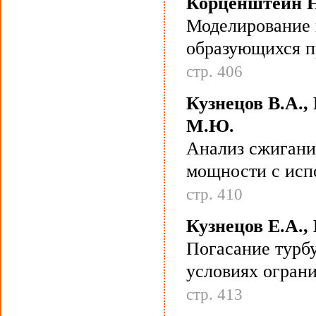
Корценштейн Н
Моделирование 
образующихся п
стр. 406
Кузнецов В.А.,
М.Ю.
Анализ сжигания
мощности с исп
стр. 410
Кузнецов Е.А.,
Погасание турб
условиях огран
стр. 413