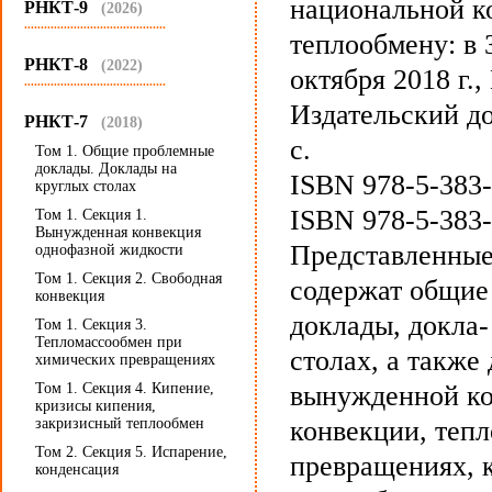
национальной к
РНКТ-9
(2026)
...........................................
теплообмену: в
РНКТ-8
(2022)
октября 2018 г.,
...........................................
Издательский д
РНКТ-7
(2018)
с.
Том 1. Общие проблемные
доклады. Доклады на
ISBN 978-5-383
круглых столах
ISBN 978-5-383-0
Том 1. Секция 1.
Вынужденная конвекция
Представленные
однофазной жидкости
Том 1. Секция 2. Cвободная
содержат общие
конвекция
доклады, докла-
Том 1. Секция 3.
Тепломассообмен при
столах, а такж
химических превращениях
Том 1. Секция 4. Кипение,
вынужденной ко
кризисы кипения,
закризисный теплообмен
конвекции, теп
Том 2. Секция 5. Испарение,
превращениях, к
конденсация