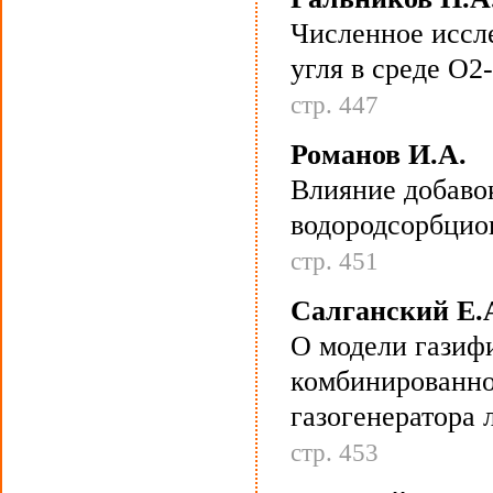
Численное иссл
угля в среде О2
стр. 447
Романов И.А.
Влияние добаво
водородсорбцио
стр. 451
Салганский Е.А
О модели газифи
комбинированно
газогенератора 
стр. 453