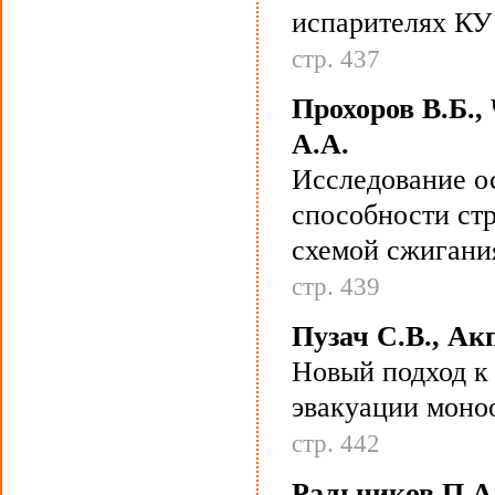
испарителях К
стр. 437
Прохоров В.Б.,
А.А.
Исследование о
способности стр
схемой сжигани
стр. 439
Пузач С.В., Акп
Новый подход к
эвакуации моно
стр. 442
Ральников П.А.