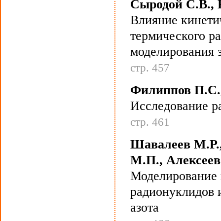
Сыродой С.В., 
Влияние кинети
термического ра
моделирования 
стр. 457
Филиппов П.С.
Исследование р
стр. 461
Шавалеев М.Р.,
М.П., Алексеев
Моделирование 
радионуклидов 
азота