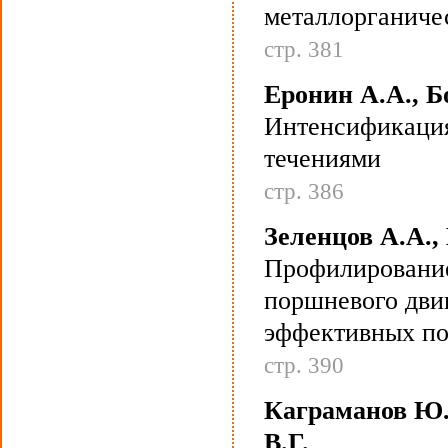
металлорганичес
стр. 381
Еронин А.А., Б
Интенсификация
течениями
стр. 386
Зеленцов А.А.,
Профилирование
поршневого дви
эффективных по
стр. 390
Каграманов Ю.А
В.Г.