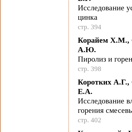
Исследование ус
цинка
стр. 394
Корайем Х.М., 
А.Ю.
Пиролиз и горе
стр. 398
Коротких А.Г.,
Е.А.
Исследование в
горения смесев
стр. 402