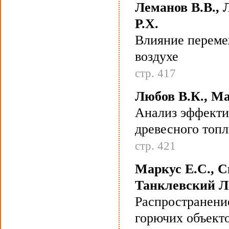
Леманов В.В., 
Р.Х.
Влияние переме
воздухе
стр. 417
Любов В.К., Ма
Анализ эффекти
древесного топл
стр. 421
Маркус Е.С., С
Танклевский Л.
Распространени
горючих объект