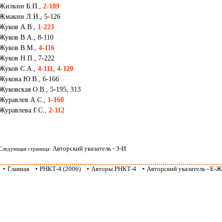
Жилкин Б.П.,
2-109
Жмакин Л.И., 5-126
Жуков А.В.,
1-223
Жуков В.А., 8-110
Жуков В.М.,
4-116
Жуков Н.П., 7-222
Жуков С.А.,
4-111
,
4-120
Жукова Ю.В., 6-166
Жуковская О.В., 5-195, 313
Журавлев А.С.,
1-160
Журавлева Г.С.,
2-112
Авторский указатель - З-И
Следующая страница:
•
Главная
•
РНКТ-4 (2006)
•
Авторы РНКТ-4
•
Авторский указатель - Е-Ж