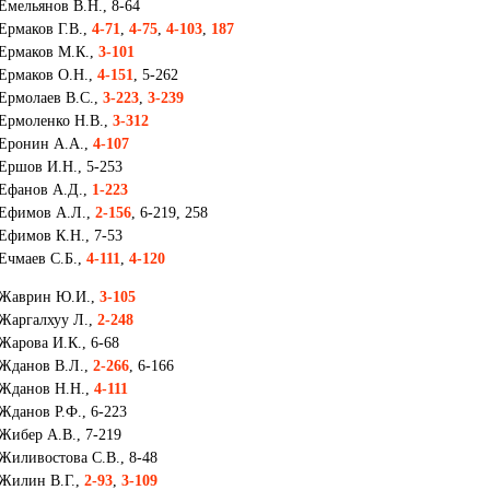
Емельянов В.Н., 8-64
Ермаков Г.В.,
4-71
,
4-75
,
4-103
,
187
Ермаков М.К.,
3-101
Ермаков О.Н.,
4-151
, 5-262
Ермолаев В.С.,
3-223
,
3-239
Ермоленко Н.В.,
3-312
Еронин А.А.,
4-107
Ершов И.Н., 5-253
Ефанов А.Д.,
1-223
Ефимов А.Л.,
2-156
, 6-219, 258
Ефимов К.Н., 7-53
Ечмаев С.Б.,
4-111
,
4-120
Жаврин Ю.И.,
3-105
Жаргалхуу Л.,
2-248
Жарова И.К., 6-68
Жданов В.Л.,
2-266
, 6-166
Жданов Н.Н.,
4-111
Жданов Р.Ф., 6-223
Жибер А.В., 7-219
Жиливостова С.В., 8-48
Жилин В.Г.,
2-93
,
3-109