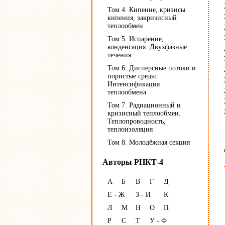
Том 4. Кипение, кризисы
кипения, закризисный
теплообмен
Том 5. Испарение,
конденсация. Двухфазные
течения
Том 6. Дисперсные потоки и
пористые среды.
Интенсификация
теплообмена
Том 7. Радиационный и
кризисный теплообмен.
Теплопроводность,
теплоизоляция
Том 8. Молодёжная секция
Авторы РНКТ-4
А
Б
В
Г
Д
Е - Ж
З - И
К
Л
М
Н
О
П
Р
С
Т
У - Ф