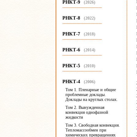
РНКТ-9
(2026)
...........................................
РНКТ-8
(2022)
...........................................
РНКТ-7
(2018)
...........................................
РНКТ-6
(2014)
...........................................
РНКТ-5
(2010)
...........................................
РНКТ-4
(2006)
Том 1. Пленарные и общие
проблемные доклады.
Доклады на круглых столах.
Том 2. Вынужденная
конвекция однофазной
жидкости
Том 3. Свободная конвекция.
Тепломассообмен при
химических превращениях