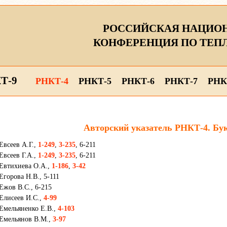
РОССИЙСКАЯ НАЦИО
КОНФЕРЕНЦИЯ ПО ТЕП
Т-9
РНКТ-4
РНКТ-5
РНКТ-6
РНКТ-7
РНК
Авторский указатель РНКТ-4. Б
Евсеев А.Г.,
1-249
,
3-235
, 6-211
Евсеев Г.А.,
1-249
,
3-235
, 6-211
Евтихиева О.А.,
1-186
,
3-42
Егорова Н.В., 5-111
Ежов В.С., 6-215
Елисеев И.С.,
4-99
Емельяненко Е.В.,
4-103
Емельянов В.М.,
3-97