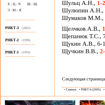
Шульц А.Н.,
1-
Х - Ц - Ч
Ш - Щ
Шулюпин А.Н., 
Э - Ю - Я
Шумаков М.М., 
...........................................
Щелчков А.В.,
РНКТ-3
(2002)
...........................................
Щепанюк Т.С., 
РНКТ-2
(1998)
Щукин А.В., 6-
...........................................
Щучкин В.В.,
2
РНКТ-1
(1994)
...........................................
Следующая страниц
•
Главная
•
РНКТ-4 (2006)