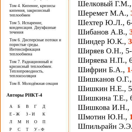
Шелковый Г.М.
Том 4. Кипение, кризисы
кипения, закризисный
Шеремет М.А.,
теплообмен
Шехтер Ю.Л., 6
Том 5. Испарение,
конденсация. Двухфазные
Шибанов А.В.,
течения
Шиндер Ю.К.,
3
Том 6. Дисперсные потоки и
пористые среды.
Ширяев О.Н., 5
Интенсификация
теплообмена
Ширяева Н.П., 
Том 7. Радиационный и
кризисный теплообмен.
Шифрин Б.А.,
1
Теплопроводность,
теплоизоляция
Шишканов О.Г.,
Том 8. Молодёжная секция
Шишкин Н.Е., 5
Авторы РНКТ-4
Шишкина Т.Е., 
Шишкова И.Н.,
А
Б
В
Г
Д
Е - Ж
З - И
К
Шмотин Ю.Н.,
Л
М
Н
О
П
Шпильрайн Э.Э.,
Р
С
Т
У - Ф