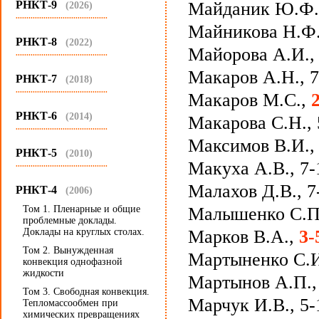
РНКТ-9
Майданик Ю.Ф.
(2026)
...........................................
Майникова Н.Ф.,
РНКТ-8
(2022)
Майорова А.И.,
...........................................
Макаров А.Н., 7-
РНКТ-7
(2018)
...........................................
Макаров М.С.,
РНКТ-6
(2014)
Макарова С.Н., 
...........................................
Максимов В.И.,
РНКТ-5
(2010)
Макуха А.В., 7-
...........................................
Малахов Д.В., 7
РНКТ-4
(2006)
Том 1. Пленарные и общие
Малышенко С.П
проблемные доклады.
Доклады на круглых столах.
Марков В.А.,
3-
Том 2. Вынужденная
Мартыненко С.
конвекция однофазной
жидкости
Мартынов А.П.
Том 3. Свободная конвекция.
Марчук И.В., 5-
Тепломассообмен при
химических превращениях