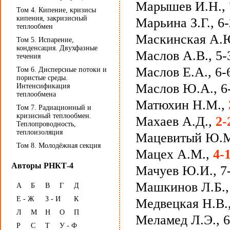
Марышев И.Н., 
Том 4. Кипение, кризисы
кипения, закризисный
Марьина З.Г., 6
теплообмен
Маскинская А.Ю
Том 5. Испарение,
конденсация. Двухфазные
Маслов А.В., 5-
течения
Маслов Е.А., 6-
Том 6. Дисперсные потоки и
пористые среды.
Маслов Ю.А., 6
Интенсификация
теплообмена
Матюхин Н.М.,
Том 7. Радиационный и
кризисный теплообмен.
Махаев А.Д.,
2-
Теплопроводность,
теплоизоляция
Мацевитый Ю.М.
Том 8. Молодёжная секция
Мацех А.М.,
4-
Авторы РНКТ-4
Мачуев Ю.И., 7
Машкинов Л.Б.
А
Б
В
Г
Д
Е - Ж
З - И
К
Медвецкая Н.В.
Л
М
Н
О
П
Меламед Л.Э., 6
Р
С
Т
У - Ф