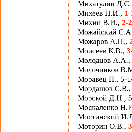
Михатулин Д.С.,
Михеев Н.И.,
1-
Михин В.И.,
2-
Можайский С.А.
Можаров А.П.,
Моисеев К.В.,
3
Молодцов А.А.
Молочников В.
Моравец П., 5-1
Мордашов С.В.
Морской Д.Н., 5
Москаленко Н.И
Мостинский И.
Моторин О.В.,
3