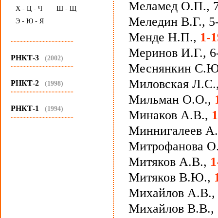
Меламед О.П., 
Х - Ц - Ч
Ш - Щ
Меледин В.Г., 5
Э - Ю - Я
Менде Н.П.,
1-1
...........................................
Меринов И.Г., 6
РНКТ-3
(2002)
Меснянкин С.Ю.,
...........................................
Миловская Л.С.
РНКТ-2
(1998)
...........................................
Мильман О.О.,
РНКТ-1
(1994)
Минаков А.В.,
1
...........................................
Миннигалеев А.
Митрофанова О.
Митяков А.В.,
1
Митяков В.Ю.,
Михайлов А.В.
Михайлов В.В.,