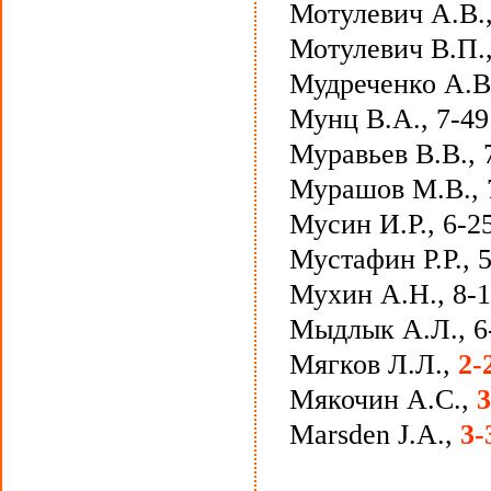
Мотулевич А.В.
Мотулевич В.П.,
Мудреченко А.В.
Мунц В.А., 7-49
Муравьев В.В., 
Мурашов М.В., 
Мусин И.Р., 6-2
Мустафин Р.Р., 
Мухин А.Н., 8-
Мыдлык А.Л., 6
Мягков Л.Л.,
2-
Мякочин А.С.,
3
Marsden J.A.,
3-