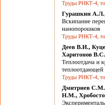
Труды РНКТ-4, то
Гурашкин А.Л.,
Вскипание перег
нанопорошков
Труды РНКТ-4, то
Деев В.И., Куц
Харитонов В.С
Теплоотдача и к
теплоотдающей 
Труды РНКТ-4, то
Дмитриев С.М.
Н.М., Хробосто
Эксперименталь