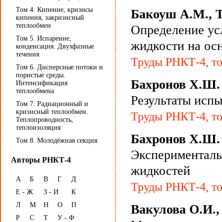
Том 4. Кипение, кризисы
Бакоуш А.М., Т
кипения, закризисный
теплообмен
Определение ус
Том 5. Испарение,
жидкости на ос
конденсация. Двухфазные
течения
Труды РНКТ-4, то
Том 6. Дисперсные потоки и
пористые среды.
Бахронов Х.Ш.
Интенсификация
теплообмена
Результаты исп
Том 7. Радиационный и
кризисный теплообмен.
Труды РНКТ-4, то
Теплопроводность,
теплоизоляция
Бахронов Х.Ш.
Том 8. Молодёжная секция
Эксперименталь
Авторы РНКТ-4
жидкостей
А
Б
В
Г
Д
Труды РНКТ-4, то
Е - Ж
З - И
К
Л
М
Н
О
П
Вакулова О.И.,
Р
С
Т
У - Ф