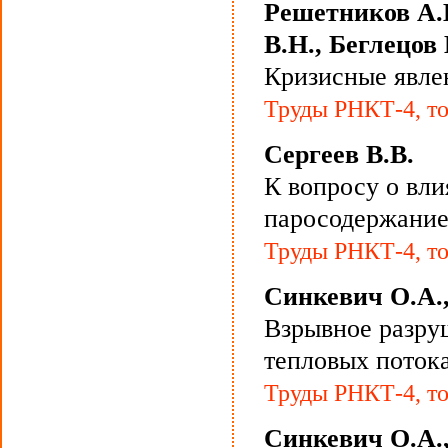
Решетников А.В
В.Н., Беглецов 
Кризисные явлен
Труды РНКТ-4, то
Сергеев В.В.
К вопросу о вли
паросодержание
Труды РНКТ-4, то
Синкевич О.А.
Взрывное разру
тепловых поток
Труды РНКТ-4, то
Синкевич О.А.,