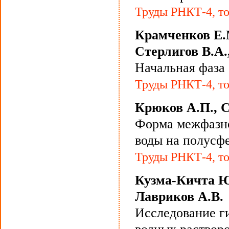
Труды РНКТ-4, то
Крамченков Е.М
Стерлигов В.А.
Начальная фаза
Труды РНКТ-4, то
Крюков А.П., 
Форма межфазно
воды на полусф
Труды РНКТ-4, то
Кузма-Кичта Ю.
Лавриков А.В.
Исследование г