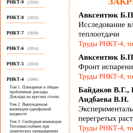
ЗАК
РНКТ-9
(2026)
...........................................
Авксентюк Б.П
РНКТ-8
(2022)
...........................................
Исследование вл
теплоотдачи
РНКТ-7
(2018)
...........................................
Труды РНКТ-4, то
РНКТ-6
(2014)
...........................................
Авксентюк Б.П
РНКТ-5
(2010)
Фронт испарени
...........................................
Труды РНКТ-4, то
РНКТ-4
(2006)
Том 1. Пленарные и общие
Байдаков В.Г.,
проблемные доклады.
Доклады на круглых столах.
Андбаева В.Н.
Том 2. Вынужденная
Эксперименталь
конвекция однофазной
жидкости
перегретых рас
Том 3. Свободная конвекция.
Тепломассообмен при
Труды РНКТ-4, то
химических превращениях