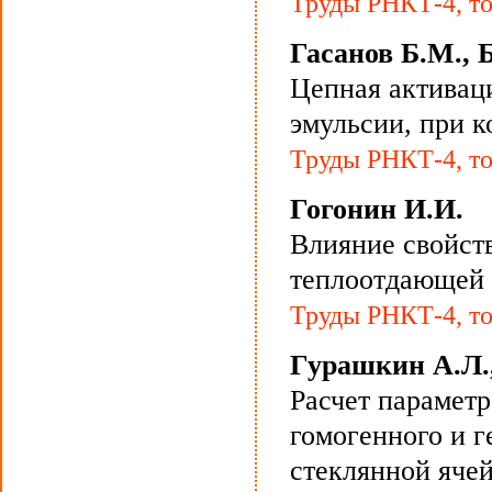
Труды РНКТ-4, то
Гасанов Б.М., 
Цепная активац
эмульсии, при к
Труды РНКТ-4, то
Гогонин И.И.
Влияние свойст
теплоотдающей 
Труды РНКТ-4, то
Гурашкин А.Л.,
Расчет парамет
гомогенного и г
стеклянной яче