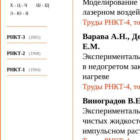
Моделирование 
Х - Ц - Ч
Ш - Щ
лазерном возде
Э - Ю - Я
Труды РНКТ-4, то
...........................................
Варава А.Н., Де
РНКТ-3
(2002)
...........................................
Е.М.
РНКТ-2
(1998)
Эксперименталь
...........................................
в недогретом з
РНКТ-1
(1994)
нагреве
...........................................
Труды РНКТ-4, то
Виноградов В.Е
Эксперименталь
чистых жидкост
импульсном рас