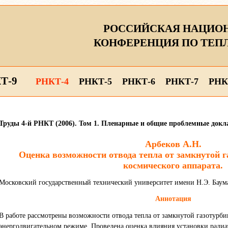
РОССИЙСКАЯ НАЦИО
КОНФЕРЕНЦИЯ ПО ТЕП
Т-9
РНКТ-4
РНКТ-5
РНКТ-6
РНКТ-7
РНК
Труды 4-й РНКТ (2006). Том 1. Пленарные и общие проблемные докл
Арбеков А.Н.
Оценка возможности отвода тепла от замкнутой г
космического аппарата.
Московский государственный технический университет имени Н.Э. Баума
Аннотация
В работе рассмотрены возможности отвода тепла от замкнутой газотурби
энергодвигательном режиме. Проведена оценка влияния установки радиат