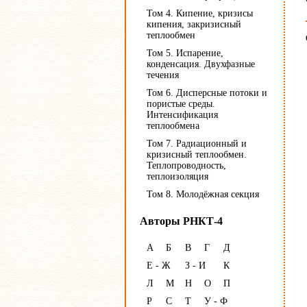
Том 4. Кипение, кризисы
кипения, закризисный
теплообмен
Том 5. Испарение,
конденсация. Двухфазные
течения
Том 6. Дисперсные потоки и
пористые среды.
Интенсификация
теплообмена
Том 7. Радиационный и
кризисный теплообмен.
Теплопроводность,
теплоизоляция
Том 8. Молодёжная секция
Авторы РНКТ-4
А
Б
В
Г
Д
Е - Ж
З - И
К
Л
М
Н
О
П
Р
С
Т
У - Ф