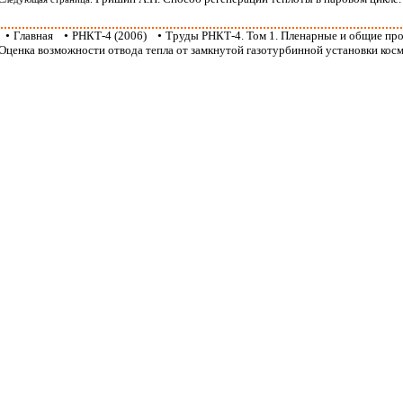
•
Главная
•
РНКТ-4 (2006)
•
Труды РНКТ-4. Том 1. Пленарные и общие пр
Оценка возможности отвода тепла от замкнутой газотурбинной установки косм