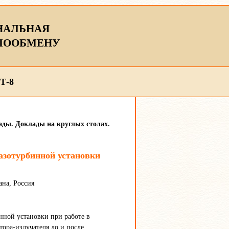
НАЛЬНАЯ
ЛООБМЕНУ
Т-8
ады. Доклады на круглых столах.
азотурбинной установки
на, Россия
нной установки при работе в
ора-излучателя до и после