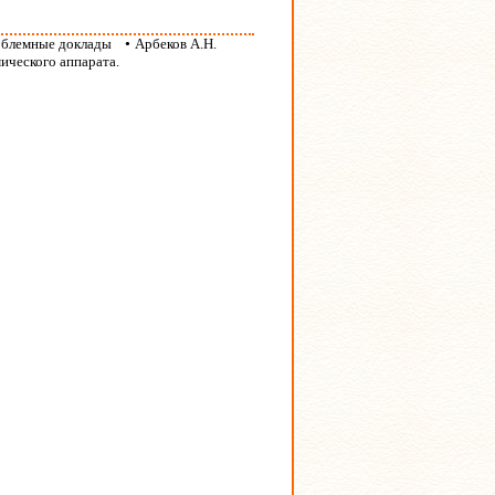
облемные доклады
•
Арбеков А.Н.
ического аппарата.