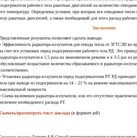
подогревателя рабочего тела ракетных двигателей на количество отводимо
его температуру. Определены условия, при которых все отводимое тепло 
телу ракетных двигателей, а также необходимый для этого расход рабочего
Заключение
Представленные результаты позволяют сделать выводы:
• Эффективность радиатора-излучателя для отвода тепла от ЗГТСЭП во 
за счет его установки перед подогревателем рабочего тела РД. Это при
радиатора-излучателя в 1,5 раза на экономичном режиме и в 3-5 раз на
обусловливает возрастание количества сбрасываемого в радиаторе-излучате
соответственно.
• Установка радиатора-излучателя перед подогревателем РТ РД приводи
тела при выходе из подогревателя на 14 – 21 % на режиме максимальног
максимальной мощности.
• Схема включения радиатора-излучателя, или его отсутствие практическ
величине необходимого расхода РТ.
Скачать/просмотреть текст доклада
(в формате pdf)
Гришин А.Н. Способ регенерации теплоты в паровом цикле.
Следующая страница: