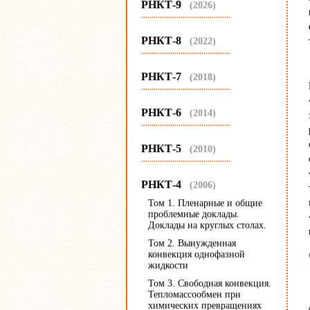
РНКТ-9
(2026)
...........................................
РНКТ-8
(2022)
...........................................
РНКТ-7
(2018)
...........................................
РНКТ-6
(2014)
...........................................
РНКТ-5
(2010)
...........................................
РНКТ-4
(2006)
Том 1. Пленарные и общие
проблемные доклады.
Доклады на круглых столах.
Том 2. Вынужденная
конвекция однофазной
жидкости
Том 3. Свободная конвекция.
Тепломассообмен при
химических превращениях