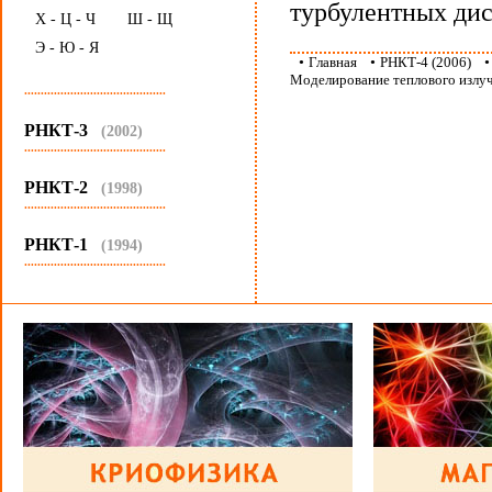
турбулентных дис
Х - Ц - Ч
Ш - Щ
Э - Ю - Я
•
Главная
•
РНКТ-4 (2006)
Моделирование теплового излуч
...........................................
РНКТ-3
(2002)
...........................................
РНКТ-2
(1998)
...........................................
РНКТ-1
(1994)
...........................................