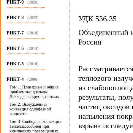
РНКТ-9
(2026)
...........................................
УДК 536.35
РНКТ-8
(2022)
...........................................
Объединенный и
РНКТ-7
(2018)
...........................................
Россия
РНКТ-6
(2014)
...........................................
РНКТ-5
(2010)
Рассматриваетс
...........................................
теплового излу
РНКТ-4
(2006)
из слабопоглощ
Том 1. Пленарные и общие
проблемные доклады.
результаты, пол
Доклады на круглых столах.
Том 2. Вынужденная
частиц оксидов 
конвекция однофазной
жидкости
напыления покр
Том 3. Свободная конвекция.
взрыва исследуе
Тепломассообмен при
химических превращениях