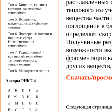
расплавленных о
Том 4. Кипение, кризисы
теплового излу
кипения, закризисный
теплообмен
вещества частиц
Том 5. Испарение,
конденсация. Двухфазные
поглощения в б
течения
определяет скор
Том 6. Дисперсные потоки и
пористые среды.
Полученные рез
Интенсификация
теплообмена
возможности эк
Том 7. Радиационный и
фрагментации к
кризисный теплообмен.
Теплопроводность,
других веществ,
теплоизоляция
Том 8. Молодёжная секция
Скачать/просмо
Авторы РНКТ-4
А
Б
В
Г
Д
Е - Ж
З - И
К
Л
М
Н
О
П
Следующая страниц
Р
С
Т
У - Ф