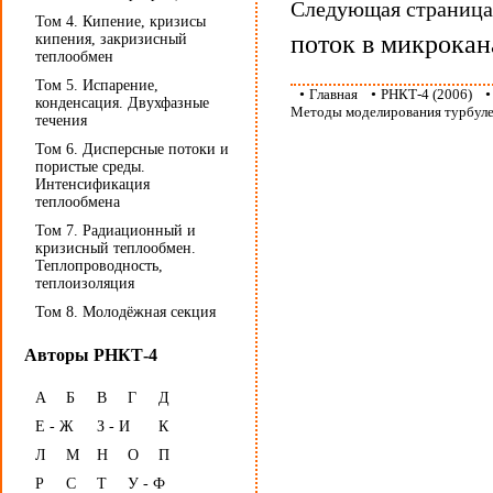
Следующая страниц
Том 4. Кипение, кризисы
поток в микрокан
кипения, закризисный
теплообмен
Том 5. Испарение,
•
Главная
•
РНКТ-4 (2006)
конденсация. Двухфазные
Методы моделирования турбуле
течения
Том 6. Дисперсные потоки и
пористые среды.
Интенсификация
теплообмена
Том 7. Радиационный и
кризисный теплообмен.
Теплопроводность,
теплоизоляция
Том 8. Молодёжная секция
Авторы РНКТ-4
А
Б
В
Г
Д
Е - Ж
З - И
К
Л
М
Н
О
П
Р
С
Т
У - Ф