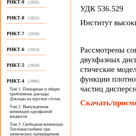
РНКТ-9
(2026)
УДК 536.529
...........................................
РНКТ-8
(2022)
Институт высок
...........................................
РНКТ-7
(2018)
...........................................
Рассмотрены со
РНКТ-6
(2014)
...........................................
двухфазных дис
РНКТ-5
(2010)
стические моде
...........................................
функции плотно
РНКТ-4
(2006)
частиц дисперс
Том 1. Пленарные и общие
проблемные доклады.
Доклады на круглых столах.
Скачать/просмо
Том 2. Вынужденная
конвекция однофазной
жидкости
Том 3. Свободная конвекция.
Тепломассообмен при
химических превращениях