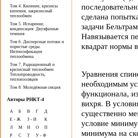
последовательн
Том 4. Кипение, кризисы
кипения, закризисный
сделана попытк
теплообмен
Том 5. Испарение,
задачи Бельтрам
конденсация. Двухфазные
течения
Навязывается п
Том 6. Дисперсные потоки и
квадрат нормы в
пористые среды.
Интенсификация
теплообмена
Том 7. Радиационный и
кризисный теплообмен.
Уравнения спин
Теплопроводность,
теплоизоляция
необходимым ус
Том 8. Молодёжная секция
функционала, и
Авторы РНКТ-4
вихря. В услови
А
Б
В
Г
Д
существенно мен
Е - Ж
З - И
К
условие миниму
Л
М
Н
О
П
минимума на ск
Р
С
Т
У - Ф