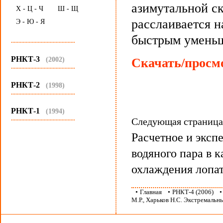
азимутальной ск
Х - Ц - Ч
Ш - Щ
расслаивается н
Э - Ю - Я
быстрым уменьш
...........................................
РНКТ-3
(2002)
Скачать/просмо
...........................................
РНКТ-2
(1998)
...........................................
РНКТ-1
(1994)
...........................................
Следующая страниц
Расчетное и эксп
водяного пара в 
охлаждения лопа
•
Главная
•
РНКТ-4 (2006)
М.Р., Харьков Н.С. Экстремальн