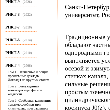
РНКТ-9
(2026)
Санкт-Петербур
...........................................
университет, Ро
РНКТ-8
(2022)
...........................................
РНКТ-7
(2018)
...........................................
Традиционные у
РНКТ-6
(2014)
обладают частн
...........................................
однородными гр
РНКТ-5
(2010)
...........................................
выполняется ус
РНКТ-4
(2006)
осевой и азимут
Том 1. Пленарные и общие
стенках канала,
проблемные доклады.
Доклады на круглых столах.
сильные решени
Том 2. Вынужденная
конвекция однофазной
простым точечн
жидкости
цилиндрического
Том 3. Свободная конвекция.
Тепломассообмен при
косинуса J0(z)
химических превращениях