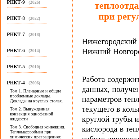
РНКТ-9
(2026)
теплоотда
...........................................
при регу
РНКТ-8
(2022)
...........................................
РНКТ-7
(2018)
Нижегородский 
...........................................
Нижний Новгоро
РНКТ-6
(2014)
...........................................
РНКТ-5
(2010)
...........................................
Работа содержи
РНКТ-4
(2006)
данных, получе
Том 1. Пленарные и общие
проблемные доклады.
параметров тепл
Доклады на круглых столах.
текущего в коль
Том 2. Вынужденная
конвекция однофазной
круглой трубы 
жидкости
кислорода в теп
Том 3. Свободная конвекция.
Тепломассообмен при
работе приведе
химических превращениях