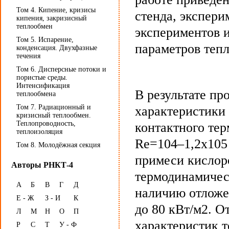
Том 4. Кипение, кризисы
стенда, экспери
кипения, закризисный
теплообмен
экспериментов 
Том 5. Испарение,
параметров тепл
конденсация. Двухфазные
течения
Том 6. Дисперсные потоки и
пористые среды.
Интенсификация
В результате п
теплообмена
Том 7. Радиационный и
характеристики 
кризисный теплообмен.
Теплопроводность,
контактного тер
теплоизоляция
Re=104–1,2х105
Том 8. Молодёжная секция
примеси кислор
Авторы РНКТ-4
термодинамичес
А
Б
В
Г
Д
наличию отложе
Е - Ж
З - И
К
до 80 кВт/м2. О
Л
М
Н
О
П
характеристик т
Р
С
Т
У - Ф