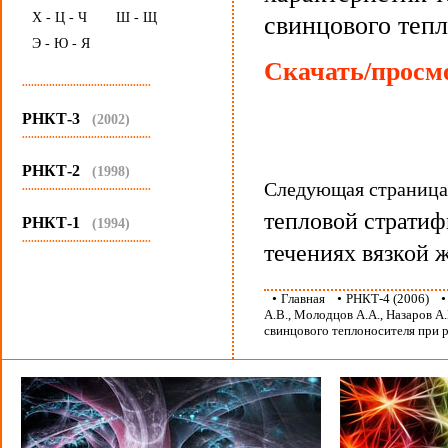
Х - Ц - Ч
Ш - Щ
свинцового тепл
Э - Ю - Я
Скачать/просмо
...........................................
РНКТ-3
(2002)
...........................................
РНКТ-2
(1998)
Следующая страниц
...........................................
тепловой стратиф
РНКТ-1
(1994)
...........................................
течениях вязкой 
•
Главная
•
РНКТ-4 (2006)
А.В., Молодцов А.А., Назаров А
свинцового теплоносителя при 