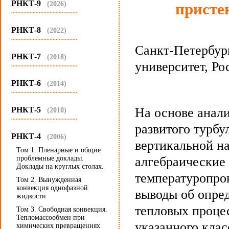
РНКТ-9
(2026)
присте
...........................................
РНКТ-8
(2022)
...........................................
Санкт-Петербур
РНКТ-7
(2018)
университет, Ро
...........................................
РНКТ-6
(2014)
...........................................
РНКТ-5
На основе анал
(2010)
...........................................
развитого турбу
РНКТ-4
(2006)
вертикальной н
Том 1. Пленарные и общие
проблемные доклады.
алгебраические
Доклады на круглых столах.
температуропро
Том 2. Вынужденная
конвекция однофазной
выводы об опре
жидкости
тепловых проце
Том 3. Свободная конвекция.
Тепломассообмен при
указанного клас
химических превращениях