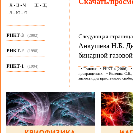
Скачать/просмо
Х - Ц - Ч
Ш - Щ
Э - Ю - Я
...........................................
РНКТ-3
Следующая страниц
(2002)
...........................................
Анкушева Н.Б. Д
РНКТ-2
(1998)
бинарной газов
...........................................
РНКТ-1
(1994)
•
Главная
•
РНКТ-4 (2006)
...........................................
превращениях
•
Колешко С.Б.
вязкости для пристенного своб