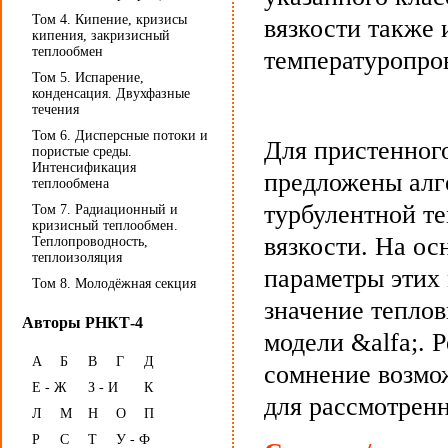
Том 4. Кипение, кризисы
вязкости также 
кипения, закризисный
теплообмен
температуропро
Том 5. Испарение,
конденсация. Двухфазные
течения
Том 6. Дисперсные потоки и
Для пристенног
пористые среды.
Интенсификация
предложены алг
теплообмена
турбулентной т
Том 7. Радиационный и
кризисный теплообмен.
вязкости. На ос
Теплопроводность,
теплоизоляция
параметры этих
Том 8. Молодёжная секция
значение теплов
Авторы РНКТ-4
модели &alfa;. 
А
Б
В
Г
Д
сомнение возмо
Е - Ж
З - И
К
для рассмотренн
Л
М
Н
О
П
Р
С
Т
У - Ф