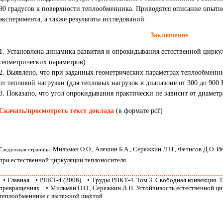
90 градусов к поверхности теплообменника. Приводятся описание опытн
эксперимента, а также результаты исследований.
Заключение
1. Установлена динамика развития и опрокидывания естественной цирку
геометрических параметров).
2. Выявлено, что при заданных геометрических параметрах теплообменн
от тепловой нагрузки (для тепловых нагрузок в диапазоне от 300 до 900 
3. Показано, что угол опрокидывания практически не зависит от диамет
Скачать/просмотреть текст доклада
(в формате pdf)
Мильман О.О., Алешин Б.А., Сережкин Л.Н., Фетисов Д.О. 
Следующая страница:
при естественной циркуляции теплоносителя
•
Главная
•
РНКТ-4 (2006)
•
Труды РНКТ-4. Том 3. Свободная конвекция.
превращениях
•
Мильман О.О., Сережкин Л.Н. Устойчивость естественной ци
теплообменнике с вытяжной шахтой