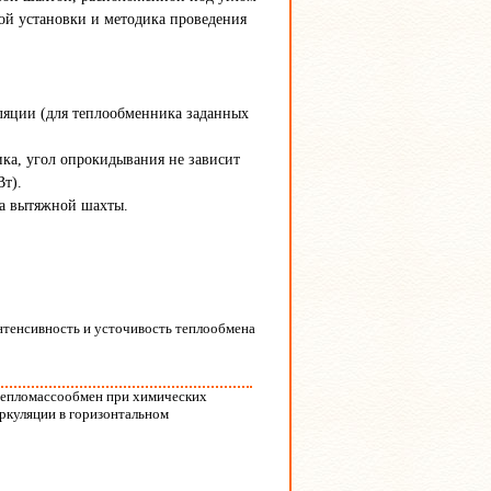
ой установки и методика проведения
ляции (для теплообменника заданных
ика, угол опрокидывания не зависит
Вт).
ра вытяжной шахты.
Интенсивность и усточивость теплообмена
 Тепломассообмен при химических
ркуляции в горизонтальном