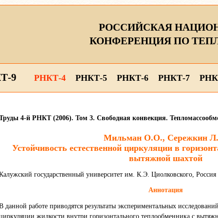
РОССИЙСКАЯ НАЦИО
КОНФЕРЕНЦИЯ ПО ТЕП
Т-9
РНКТ-4
РНКТ-5
РНКТ-6
РНКТ-7
РНК
Труды 4-й РНКТ (2006). Том 3. Свободная конвекция. Тепломассооб
Мильман О.О., Сережкин Л
Устойчивость естественной циркуляции в горизон
вытяжной шахтой
Калужский государственный университет им. К.Э. Циолковского, Россия
Аннотация
В данной работе приводятся результаты экспериментальных исследовани
циркуляции жидкости внутри горизонтального теплообменника с вытяж