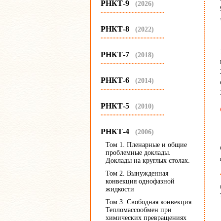
РНКТ-9
(2026)
...........................................
РНКТ-8
(2022)
...........................................
РНКТ-7
(2018)
...........................................
РНКТ-6
(2014)
...........................................
РНКТ-5
(2010)
...........................................
РНКТ-4
(2006)
Том 1. Пленарные и общие
проблемные доклады.
Доклады на круглых столах.
Том 2. Вынужденная
конвекция однофазной
жидкости
Том 3. Свободная конвекция.
Тепломассообмен при
химических превращениях