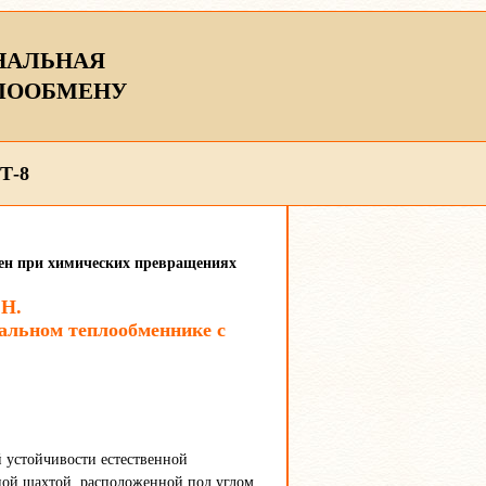
НАЛЬНАЯ
ЛООБМЕНУ
Т-8
мен при химических превращениях
.Н.
тальном теплообменнике с
й устойчивости естественной
ной шахтой, расположенной под углом