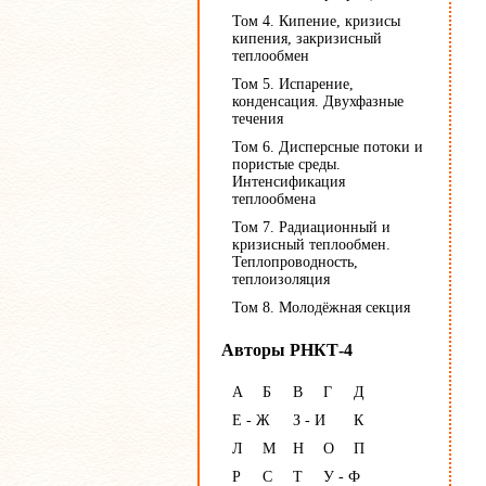
Том 4. Кипение, кризисы
кипения, закризисный
теплообмен
Том 5. Испарение,
конденсация. Двухфазные
течения
Том 6. Дисперсные потоки и
пористые среды.
Интенсификация
теплообмена
Том 7. Радиационный и
кризисный теплообмен.
Теплопроводность,
теплоизоляция
Том 8. Молодёжная секция
Авторы РНКТ-4
А
Б
В
Г
Д
Е - Ж
З - И
К
Л
М
Н
О
П
Р
С
Т
У - Ф