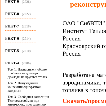
РНКТ-9
(2026)
реконстру
...........................................
РНКТ-8
(2022)
...........................................
ОАО "СибВТИ", 
РНКТ-7
(2018)
Институт Тепло
...........................................
Россия
РНКТ-6
(2014)
...........................................
Красноярский г
РНКТ-5
(2010)
Россия
...........................................
РНКТ-4
(2006)
Том 1. Пленарные и общие
проблемные доклады.
Разработана ма
Доклады на круглых столах.
аэродинамики, 
Том 2. Вынужденная
конвекция однофазной
топлива в топоч
жидкости
Том 3. Свободная конвекция.
Скачать/просмо
Тепломассообмен при
химических превращениях