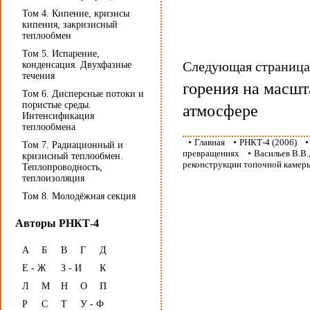
Том 4. Кипение, кризисы
кипения, закризисный
теплообмен
Том 5. Испарение,
Следующая страниц
конденсация. Двухфазные
течения
горения на масшт
Том 6. Дисперсные потоки и
пористые среды.
атмосфере
Интенсификация
теплообмена
•
Главная
•
РНКТ-4 (2006)
Том 7. Радиационный и
превращениях
•
Васильев В.В.
кризисный теплообмен.
реконструкции топочной камер
Теплопроводность,
теплоизоляция
Том 8. Молодёжная секция
Авторы РНКТ-4
А
Б
В
Г
Д
Е - Ж
З - И
К
Л
М
Н
О
П
Р
С
Т
У - Ф