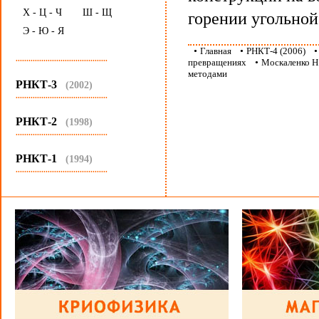
Х - Ц - Ч
Ш - Щ
горении угольно
Э - Ю - Я
•
Главная
•
РНКТ-4 (2006)
...........................................
превращениях
•
Москаленко Н.
методами
РНКТ-3
(2002)
...........................................
РНКТ-2
(1998)
...........................................
РНКТ-1
(1994)
...........................................