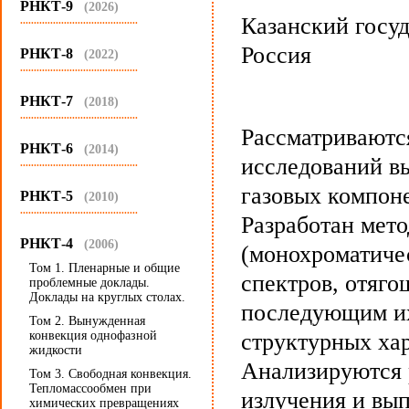
РНКТ-9
(2026)
Казанский госуд
...........................................
Россия
РНКТ-8
(2022)
...........................................
РНКТ-7
(2018)
...........................................
Рассматриваютс
РНКТ-6
(2014)
исследований в
...........................................
газовых компоне
РНКТ-5
(2010)
...........................................
Разработан мет
РНКТ-4
(2006)
(монохроматиче
Том 1. Пленарные и общие
спектров, отяг
проблемные доклады.
Доклады на круглых столах.
последующим их
Том 2. Вынужденная
конвекция однофазной
структурных хар
жидкости
Анализируются 
Том 3. Свободная конвекция.
Тепломассообмен при
излучения и вы
химических превращениях