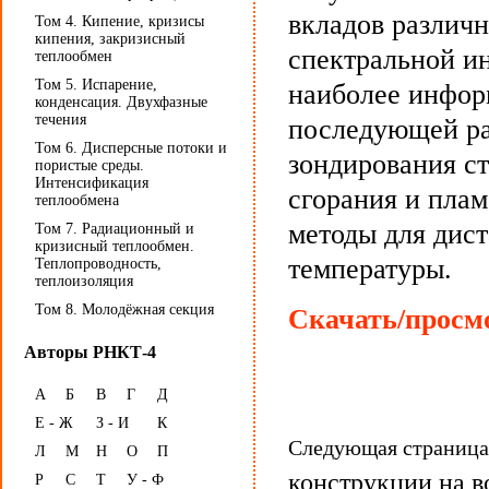
вкладов различ
Том 4. Кипение, кризисы
кипения, закризисный
спектральной и
теплообмен
Том 5. Испарение,
наиболее инфор
конденсация. Двухфазные
течения
последующей ра
Том 6. Дисперсные потоки и
зондирования с
пористые среды.
Интенсификация
сгорания и пла
теплообмена
методы для дис
Том 7. Радиационный и
кризисный теплообмен.
температуры.
Теплопроводность,
теплоизоляция
Том 8. Молодёжная секция
Скачать/просмо
Авторы РНКТ-4
А
Б
В
Г
Д
Е - Ж
З - И
К
Следующая страниц
Л
М
Н
О
П
конструкции на в
Р
С
Т
У - Ф