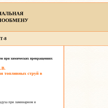
НАЛЬНАЯ
ЛООБМЕНУ
Т-8
мен при химических превращениях
.В.
я топливных струй в
оздуха при ламинарном и