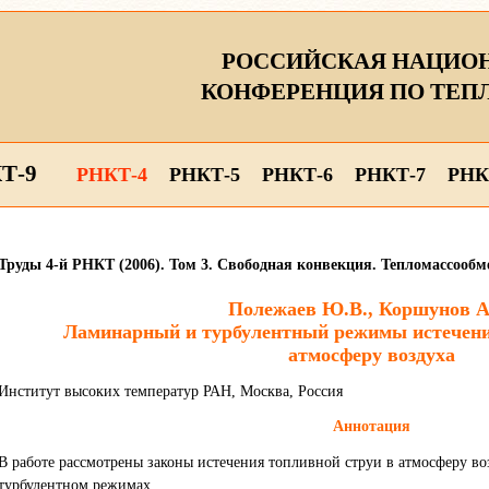
РОССИЙСКАЯ НАЦИО
КОНФЕРЕНЦИЯ ПО ТЕП
Т-9
РНКТ-4
РНКТ-5
РНКТ-6
РНКТ-7
РНК
Труды 4-й РНКТ (2006). Том 3. Свободная конвекция. Тепломассооб
Полежаев Ю.В., Коршунов А
Ламинарный и турбулентный режимы истечени
атмосферу воздуха
Институт высоких температур РАН, Москва, Россия
Аннотация
В работе рассмотрены законы истечения топливной струи в атмосферу в
турбулентном режимах.