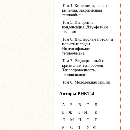
Том 4. Кипение, кризисы
кипения, закризисный
теплообмен
Том 5. Испарение,
конденсация. Двухфазные
течения
Том 6. Дисперсные потоки и
пористые среды.
Интенсификация
теплообмена
Том 7. Радиационный и
кризисный теплообмен.
Теплопроводность,
теплоизоляция
Том 8. Молодёжная секция
Авторы РНКТ-4
А
Б
В
Г
Д
Е - Ж
З - И
К
Л
М
Н
О
П
Р
С
Т
У - Ф