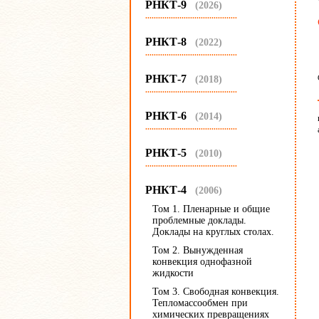
РНКТ-9
(2026)
...........................................
РНКТ-8
(2022)
...........................................
РНКТ-7
(2018)
...........................................
РНКТ-6
(2014)
...........................................
РНКТ-5
(2010)
...........................................
РНКТ-4
(2006)
Том 1. Пленарные и общие
проблемные доклады.
Доклады на круглых столах.
Том 2. Вынужденная
конвекция однофазной
жидкости
Том 3. Свободная конвекция.
Тепломассообмен при
химических превращениях