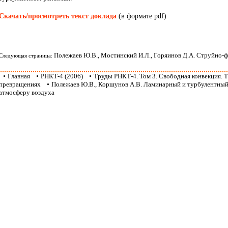
Скачать/просмотреть текст доклада
(в формате pdf)
Полежаев Ю.В., Мостинский И.Л., Горяинов Д.А. Струйно-ф
Следующая страница:
•
Главная
•
РНКТ-4 (2006)
•
Труды РНКТ-4. Том 3. Свободная конвекция.
превращениях
•
Полежаев Ю.В., Коршунов А.В. Ламинарный и турбулентный
атмосферу воздуха