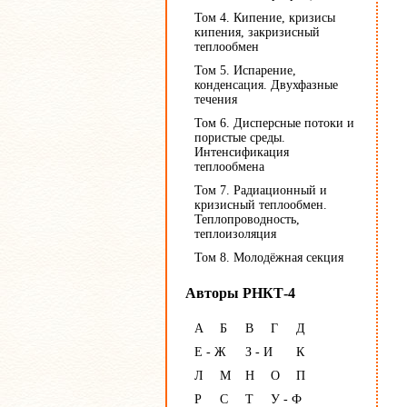
Том 4. Кипение, кризисы
кипения, закризисный
теплообмен
Том 5. Испарение,
конденсация. Двухфазные
течения
Том 6. Дисперсные потоки и
пористые среды.
Интенсификация
теплообмена
Том 7. Радиационный и
кризисный теплообмен.
Теплопроводность,
теплоизоляция
Том 8. Молодёжная секция
Авторы РНКТ-4
А
Б
В
Г
Д
Е - Ж
З - И
К
Л
М
Н
О
П
Р
С
Т
У - Ф