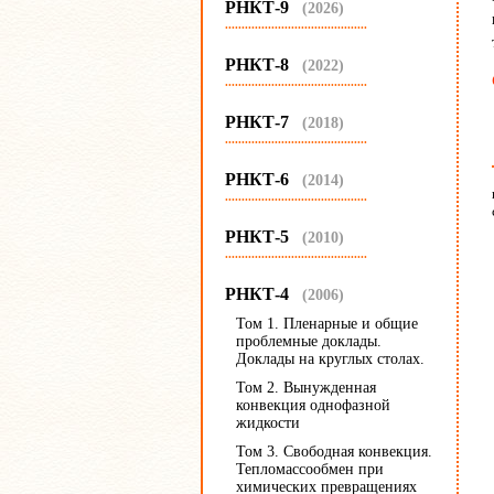
РНКТ-9
(2026)
...........................................
РНКТ-8
(2022)
...........................................
РНКТ-7
(2018)
...........................................
РНКТ-6
(2014)
...........................................
РНКТ-5
(2010)
...........................................
РНКТ-4
(2006)
Том 1. Пленарные и общие
проблемные доклады.
Доклады на круглых столах.
Том 2. Вынужденная
конвекция однофазной
жидкости
Том 3. Свободная конвекция.
Тепломассообмен при
химических превращениях