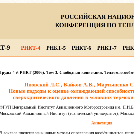
РОССИЙСКАЯ НАЦИО
КОНФЕРЕНЦИЯ ПО ТЕП
Т-9
РНКТ-4
РНКТ-5
РНКТ-6
РНКТ-7
РНК
Труды 4-й РНКТ (2006). Том 3. Свободная конвекция. Тепломассооб
Яновский Л.С., Байков А.В., Мартыненко С
Новые подходы к оценке охлаждающей способност
сверхкритического давления в условиях термох
ФГУП Центральный Институт Авиационного Моторостроения им. П.И.Бар
Московский Авиационный Институт (технический университет), Москва
Аннотация
В докладе представлены новые методы определения коэффициентов тепло