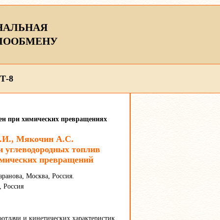
НАЛЬНАЯ
ЛООБМЕНУ
Т-8
мен при химических превращениях
.И., Мякочин А.С.
и углеводородных топлив
имических превращений
анова, Москва, Россия.
, Россия
отдачи и кинетических характеристик