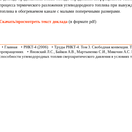
процесса термического разложения углеводородного топлива при вынуж
топлива в обогреваемом канале с малыми поперечными размерами.
Скачать/просмотреть текст доклада
(в формате pdf)
•
Главная
•
РНКТ-4 (2006)
•
Труды РНКТ-4. Том 3. Свободная конвекция.
превращениях
•
Яновский Л.С., Байков А.В., Мартыненко С.И., Мякочин А.
способности углеводородных топлив сверхкритического давления в условиях