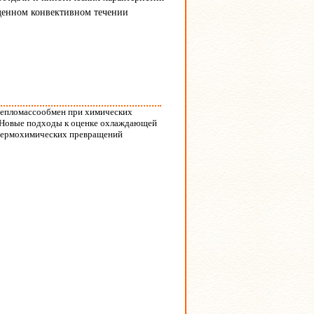
денном конвективном течении
 Тепломассообмен при химических
С. Новые подходы к оценке охлаждающей
 термохимических превращений