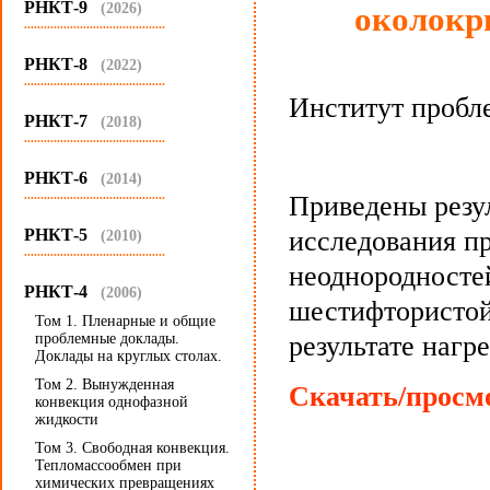
РНКТ-9
(2026)
околокр
...........................................
РНКТ-8
(2022)
...........................................
Институт пробл
РНКТ-7
(2018)
...........................................
РНКТ-6
(2014)
...........................................
Приведены резу
РНКТ-5
исследования п
(2010)
...........................................
неоднородносте
РНКТ-4
(2006)
шестифтористой
Том 1. Пленарные и общие
проблемные доклады.
результате нагр
Доклады на круглых столах.
Том 2. Вынужденная
Скачать/просмо
конвекция однофазной
жидкости
Том 3. Свободная конвекция.
Тепломассообмен при
химических превращениях