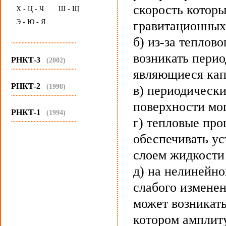
скорость котор
Х - Ц - Ч
Ш - Щ
Э - Ю - Я
гравитационных
б) из-за теплов
...........................................
возникать перио
РНКТ-3
(2002)
...........................................
являющиеся ка
РНКТ-2
(1998)
в) периодически
...........................................
поверхности мог
РНКТ-1
(1994)
г) тепловые про
...........................................
обеспечивать у
слоем жидкости 
д) на нелинейно
слабого измене
может возникат
котором амплит