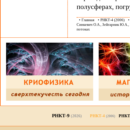
полусферах, пог
•
Главная
•
РНКТ-4 (2006)
Синкевич О.А., Зейгарник Ю.А.
потоках
РНКТ-9
(2026)
РНКТ-4
РНКТ
(2006)