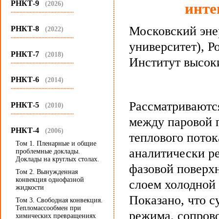
РНКТ-9
(2026)
инте
...........................................
Московский эне
РНКТ-8
(2022)
...........................................
университет), Р
РНКТ-7
(2018)
Институт высок
...........................................
РНКТ-6
(2014)
...........................................
Рассматриваютс
РНКТ-5
(2010)
...........................................
между паровой 
РНКТ-4
(2006)
теплового пото
Том 1. Пленарные и общие
аналитически р
проблемные доклады.
Доклады на круглых столах.
фазовой поверх
Том 2. Вынужденная
конвекция однофазной
слоем холодной 
жидкости
Показано, что 
Том 3. Свободная конвекция.
Тепломассообмен при
режима, сопров
химических превращениях