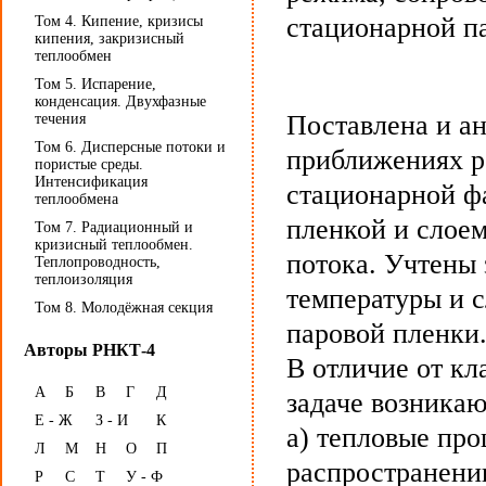
стационарной п
Том 4. Кипение, кризисы
кипения, закризисный
теплообмен
Том 5. Испарение,
конденсация. Двухфазные
Поставлена и а
течения
Том 6. Дисперсные потоки и
приближениях р
пористые среды.
Интенсификация
стационарной ф
теплообмена
пленкой и слое
Том 7. Радиационный и
кризисный теплообмен.
потока. Учтены
Теплопроводность,
теплоизоляция
температуры и 
Том 8. Молодёжная секция
паровой пленки
Авторы РНКТ-4
В отличие от кл
А
Б
В
Г
Д
задаче возникаю
Е - Ж
З - И
К
а) тепловые про
Л
М
Н
О
П
распространени
Р
С
Т
У - Ф