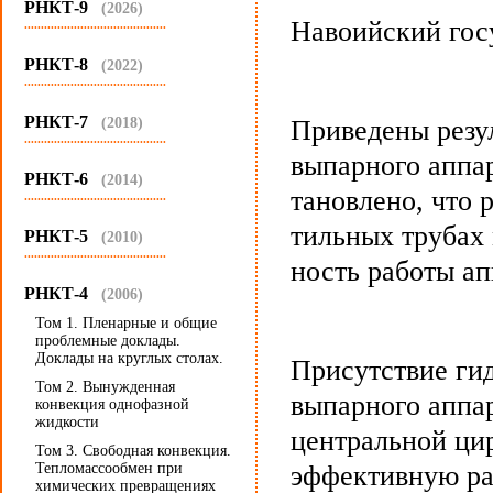
РНКТ-9
(2026)
Навоийский гос
...........................................
РНКТ-8
(2022)
...........................................
РНКТ-7
(2018)
Приведены резу
...........................................
выпарного аппар
РНКТ-6
(2014)
тановлено, что 
...........................................
тильных трубах
РНКТ-5
(2010)
...........................................
ность работы ап
РНКТ-4
(2006)
Том 1. Пленарные и общие
проблемные доклады.
Доклады на круглых столах.
Присутствие гид
Том 2. Вынужденная
выпарного аппар
конвекция однофазной
жидкости
центральной ци
Том 3. Свободная конвекция.
Тепломассообмен при
эффективную ра
химических превращениях