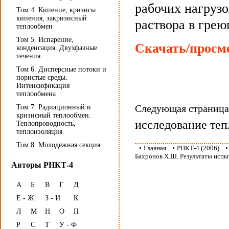
рабочих нагрузо
Том 4. Кипение, кризисы
кипения, закризисный
раствора в грею
теплообмен
Том 5. Испарение,
Скачать/просмо
конденсация. Двухфазные
течения
Том 6. Дисперсные потоки и
пористые среды.
Интенсификация
теплообмена
Следующая страниц
Том 7. Радиационный и
кризисный теплообмен.
исследование теп
Теплопроводность,
теплоизоляция
Том 8. Молодёжная секция
•
Главная
•
РНКТ-4 (2006)
Бахронов Х.Ш. Результаты исп
Авторы РНКТ-4
А
Б
В
Г
Д
Е - Ж
З - И
К
Л
М
Н
О
П
Р
С
Т
У - Ф