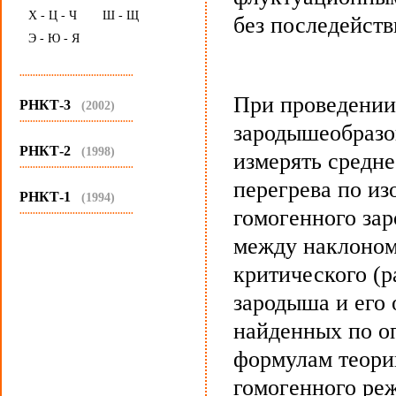
Х - Ц - Ч
Ш - Щ
без последейств
Э - Ю - Я
...........................................
При проведении
РНКТ-3
(2002)
...........................................
зародышеобразо
РНКТ-2
(1998)
измерять средне
...........................................
перегрева по из
РНКТ-1
(1994)
...........................................
гомогенного за
между наклоном
критического (
зародыша и его 
найденных по о
формулам теори
гомогенного ре