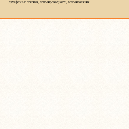
двухфазные течения, теплопроводность, теплоизоляция.