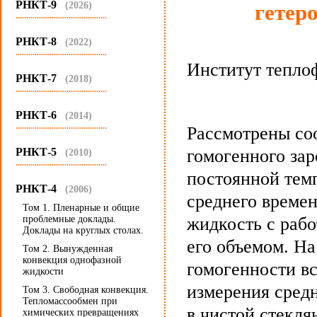
РНКТ-9
(2026)
гетер
...........................................
РНКТ-8
(2022)
...........................................
Институт теплоф
РНКТ-7
(2018)
...........................................
РНКТ-6
(2014)
...........................................
Рассмотрены со
РНКТ-5
гомогенного за
(2010)
...........................................
постоянной тем
РНКТ-4
(2006)
среднего времен
Том 1. Пленарные и общие
проблемные доклады.
жидкость с рабо
Доклады на круглых столах.
его объемом. На
Том 2. Вынужденная
конвекция однофазной
гомогенности в
жидкости
измерения сред
Том 3. Свободная конвекция.
Тепломассообмен при
в чистой стекля
химических превращениях