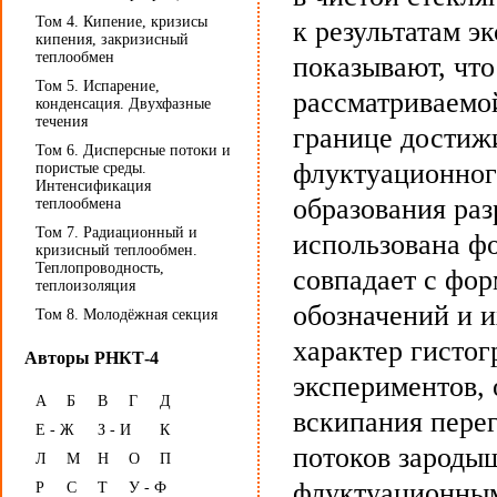
Том 4. Кипение, кризисы
к результатам 
кипения, закризисный
теплообмен
показывают, чт
Том 5. Испарение,
рассматриваемой
конденсация. Двухфазные
течения
границе достижи
Том 6. Дисперсные потоки и
флуктуационног
пористые среды.
Интенсификация
образования ра
теплообмена
Том 7. Радиационный и
использована ф
кризисный теплообмен.
Теплопроводность,
совпадает с фо
теплоизоляция
обозначений и 
Том 8. Молодёжная секция
характер гистог
Авторы РНКТ-4
экспериментов,
А
Б
В
Г
Д
вскипания пере
Е - Ж
З - И
К
потоков зароды
Л
М
Н
О
П
флуктуационным
Р
С
Т
У - Ф