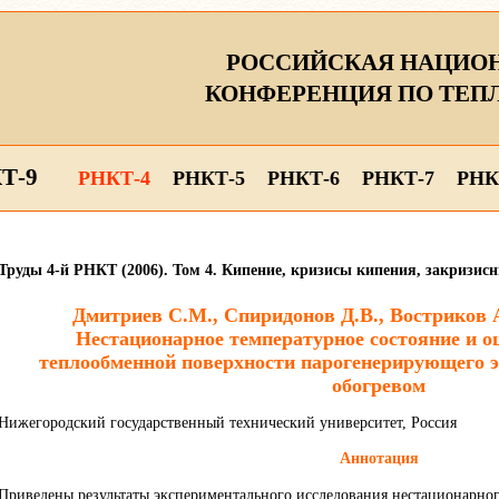
РОССИЙСКАЯ НАЦИО
КОНФЕРЕНЦИЯ ПО ТЕП
Т-9
РНКТ-4
РНКТ-5
РНКТ-6
РНКТ-7
РНК
Труды 4-й РНКТ (2006). Том 4. Кипение, кризисы кипения, закризис
Дмитриев С.М., Спиридонов Д.В., Востриков А
Нестационарное температурное состояние и о
теплообменной поверхности парогенерирующего э
обогревом
Нижегородский государственный технический университет, Россия
Аннотация
Приведены результаты экспериментального исследования нестационарног