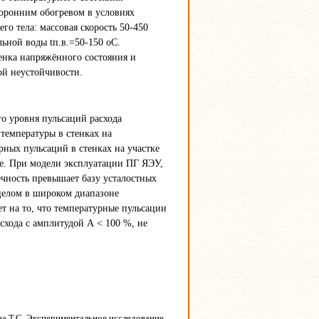
оронним обогревом в условиях
о тела: массовая скорость 50-450
льной воды tп.в.=50-150 оС.
енка напряжённого состояния и
ой неустойчивости.
о уровня пульсаций расхода
температуры в стенках на
ных пульсаций в стенках на участке
ее. При модели эксплуатации ПГ ЯЭУ,
вечность превышает базу усталостных
целом в широком диапазоне
т на то, что температурные пульсации
схода с амплитудой А < 100 %, не
ва Т.С. Экспериментальное исследование