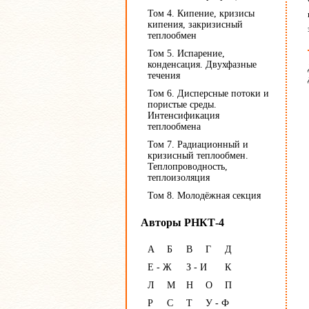
Том 4. Кипение, кризисы
кипения, закризисный
теплообмен
Том 5. Испарение,
конденсация. Двухфазные
течения
Том 6. Дисперсные потоки и
пористые среды.
Интенсификация
теплообмена
Том 7. Радиационный и
кризисный теплообмен.
Теплопроводность,
теплоизоляция
Том 8. Молодёжная секция
Авторы РНКТ-4
А
Б
В
Г
Д
Е - Ж
З - И
К
Л
М
Н
О
П
Р
С
Т
У - Ф