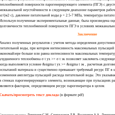
теплообменной поверхности парогенерирующего элемента (ПГЭ) с двуст
межканальной неустойчивости в следующем диапазоне параметров рабочег
кг/(м2·с), давление питательной воды р = 2.5-7 МПа, температура питате
Используя полученные экспериментальные данные, была произведена оц
долговечности теплообменной поверхности ПГЭ в условиях межканальн
Заключение
Анализ полученных результатов с учетом метода определения допустимог
питательной воды, при котором интенсивность максимальных пульсаций 
экономайзере больше или равна интенсивности максимальных температур
ухудшенного теплообмена σ t ух >= σ t эк позволяет заключить следующ
когда выполняется условие &sigma t ух >= &sigma t эк , расчетная долго
испытаний материала и существенно превышает требуемый ресурс ПГ в 
изменения амплитуды пульсаций расхода питательной воды. Это указывае
в стенках парогенерирующего элемента, возникающие при пульсациях ра
являются фактором, определяющим ресурс парогенератора в целом.
Скачать/просмотреть текст доклада
(в формате pdf)
Дмитриев С.М., Спиридонов Д.В., Востриков А.А., Дмитрие
Следующая страница: