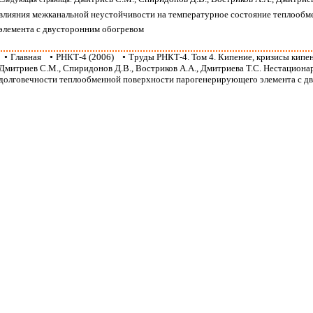
влияния межканальной неустойчивости на температурное состояние теплооб
элемента с двусторонним обогревом
•
Главная
•
РНКТ-4 (2006)
•
Труды РНКТ-4. Том 4. Кипение, кризисы кипе
Дмитриев С.М., Спиридонов Д.В., Востриков А.А., Дмитриева Т.С. Нестациона
долговечности теплообменной поверхности парогенерирующего элемента с д