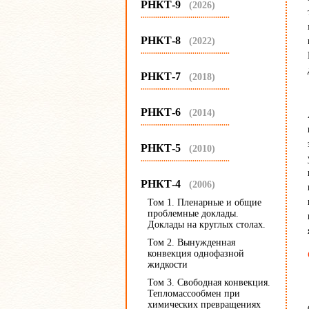
РНКТ-9
(2026)
...........................................
РНКТ-8
(2022)
...........................................
РНКТ-7
(2018)
...........................................
РНКТ-6
(2014)
...........................................
РНКТ-5
(2010)
...........................................
РНКТ-4
(2006)
Том 1. Пленарные и общие
проблемные доклады.
Доклады на круглых столах.
Том 2. Вынужденная
конвекция однофазной
жидкости
Том 3. Свободная конвекция.
Тепломассообмен при
химических превращениях