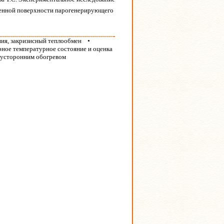
менной поверхности парогенерирующего
ния, закризисный теплообмен
•
рное температурное состояние и оценка
вусторонним обогревом