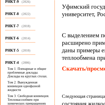
РНКТ-9
(2026)
Уфимский госуд
...........................................
университет, Ро
РНКТ-8
(2022)
...........................................
РНКТ-7
(2018)
...........................................
С выделением п
РНКТ-6
(2014)
расширено прим
...........................................
даны примеры е
РНКТ-5
(2010)
...........................................
теплообмена пр
РНКТ-4
(2006)
Скачать/просмо
Том 1. Пленарные и общие
проблемные доклады.
Доклады на круглых столах.
Том 2. Вынужденная
конвекция однофазной
жидкости
Следующая страниц
Том 3. Свободная конвекция.
Тепломассообмен при
состояния жидкос
химических превращениях