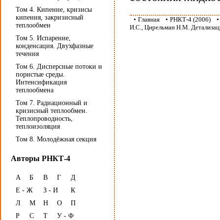
Том 4. Кипение, кризисы
кипения, закризисный
•
Главная
•
РНКТ-4 (2006)
теплообмен
И.С., Цирельман Н.М. Детализац
Том 5. Испарение,
конденсация. Двухфазные
течения
Том 6. Дисперсные потоки и
пористые среды.
Интенсификация
теплообмена
Том 7. Радиационный и
кризисный теплообмен.
Теплопроводность,
теплоизоляция
Том 8. Молодёжная секция
Авторы РНКТ-4
А
Б
В
Г
Д
Е - Ж
З - И
К
Л
М
Н
О
П
Р
С
Т
У - Ф