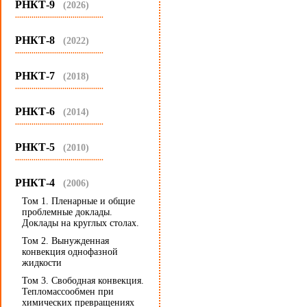
РНКТ-9
(2026)
...........................................
РНКТ-8
(2022)
...........................................
РНКТ-7
(2018)
...........................................
РНКТ-6
(2014)
...........................................
РНКТ-5
(2010)
...........................................
РНКТ-4
(2006)
Том 1. Пленарные и общие
проблемные доклады.
Доклады на круглых столах.
Том 2. Вынужденная
конвекция однофазной
жидкости
Том 3. Свободная конвекция.
Тепломассообмен при
химических превращениях