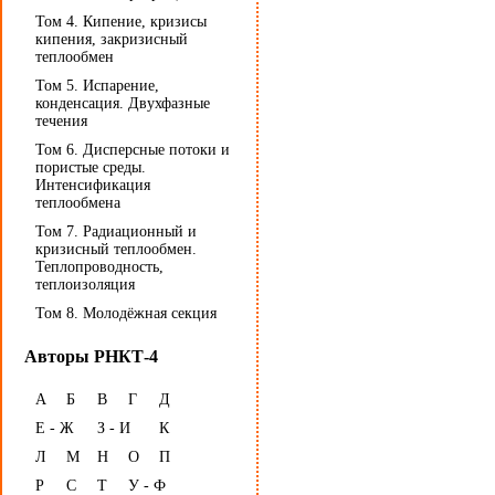
Том 4. Кипение, кризисы
кипения, закризисный
теплообмен
Том 5. Испарение,
конденсация. Двухфазные
течения
Том 6. Дисперсные потоки и
пористые среды.
Интенсификация
теплообмена
Том 7. Радиационный и
кризисный теплообмен.
Теплопроводность,
теплоизоляция
Том 8. Молодёжная секция
Авторы РНКТ-4
А
Б
В
Г
Д
Е - Ж
З - И
К
Л
М
Н
О
П
Р
С
Т
У - Ф