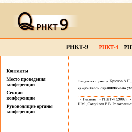
РНКТ-9
РНКТ-4
РН
Контакты
Место проведения
Крюков А.П.,
Следующая страница:
конференции
существенно неравновесных ус
Секции
конференции
•
Главная
•
РНКТ-4 (2006)
Н.М., Самуйлов Е.В. Релаксаци
Руководящие органы
конференции
...........................................