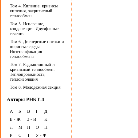
Том 4. Кипение, кризисы
кипения, закризисный
теплообмен
Том 5. Испарение,
конденсация. Двухфазные
течения
Том 6. Дисперсные потоки и
пористые среды.
Интенсификация
теплообмена
Том 7. Радиационный и
кризисный теплообмен.
Теплопроводность,
теплоизоляция
Том 8. Молодёжная секция
Авторы РНКТ-4
А
Б
В
Г
Д
Е - Ж
З - И
К
Л
М
Н
О
П
Р
С
Т
У - Ф