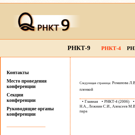
РНКТ-9
РНКТ-4
РН
Контакты
Место проведения
Романова Л.В
Следующая страница:
конференции
пленкой
Секции
конференции
•
Главная
•
РНКТ-4 (2006)
Н.А., Лежнин С.И., Алексеев М
Руководящие органы
пара
конференции
...........................................