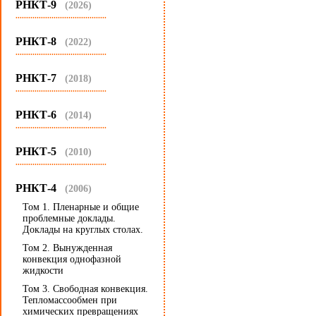
РНКТ-9
(2026)
...........................................
РНКТ-8
(2022)
...........................................
РНКТ-7
(2018)
...........................................
РНКТ-6
(2014)
...........................................
РНКТ-5
(2010)
...........................................
РНКТ-4
(2006)
Том 1. Пленарные и общие
проблемные доклады.
Доклады на круглых столах.
Том 2. Вынужденная
конвекция однофазной
жидкости
Том 3. Свободная конвекция.
Тепломассообмен при
химических превращениях