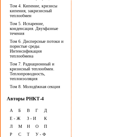
Том 4. Кипение, кризисы
кипения, закризисный
теплообмен
Том 5. Испарение,
конденсация. Двухфазные
течения
Том 6. Дисперсные потоки и
пористые среды.
Интенсификация
теплообмена
Том 7. Радиационный и
кризисный теплообмен.
Теплопроводность,
теплоизоляция
Том 8. Молодёжная секция
Авторы РНКТ-4
А
Б
В
Г
Д
Е - Ж
З - И
К
Л
М
Н
О
П
Р
С
Т
У - Ф