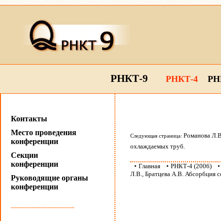
РНКТ-9
РНКТ-4
РН
Контакты
Место проведения
Романова Л.В
Следующая страница:
конференции
охлаждаемых труб.
Секции
конференции
•
Главная
•
РНКТ-4 (2006)
Л.В., Братцева А.В. Абсорбция
Руководящие органы
конференции
...........................................