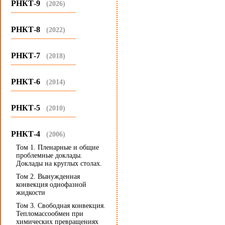
РНКТ-9
(2026)
...........................................
РНКТ-8
(2022)
...........................................
РНКТ-7
(2018)
...........................................
РНКТ-6
(2014)
...........................................
РНКТ-5
(2010)
...........................................
РНКТ-4
(2006)
Том 1. Пленарные и общие
проблемные доклады.
Доклады на круглых столах.
Том 2. Вынужденная
конвекция однофазной
жидкости
Том 3. Свободная конвекция.
Тепломассообмен при
химических превращениях