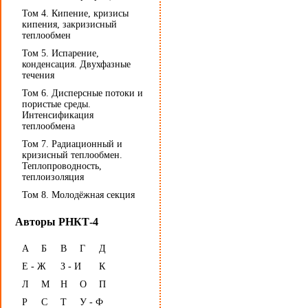
Том 4. Кипение, кризисы
кипения, закризисный
теплообмен
Том 5. Испарение,
конденсация. Двухфазные
течения
Том 6. Дисперсные потоки и
пористые среды.
Интенсификация
теплообмена
Том 7. Радиационный и
кризисный теплообмен.
Теплопроводность,
теплоизоляция
Том 8. Молодёжная секция
Авторы РНКТ-4
А
Б
В
Г
Д
Е - Ж
З - И
К
Л
М
Н
О
П
Р
С
Т
У - Ф