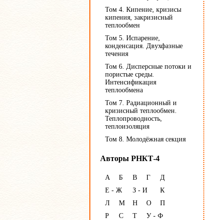
Том 4. Кипение, кризисы
кипения, закризисный
теплообмен
Том 5. Испарение,
конденсация. Двухфазные
течения
Том 6. Дисперсные потоки и
пористые среды.
Интенсификация
теплообмена
Том 7. Радиационный и
кризисный теплообмен.
Теплопроводность,
теплоизоляция
Том 8. Молодёжная секция
Авторы РНКТ-4
А
Б
В
Г
Д
Е - Ж
З - И
К
Л
М
Н
О
П
Р
С
Т
У - Ф