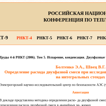
РОССИЙСКАЯ НАЦИО
КОНФЕРЕНЦИЯ ПО ТЕП
Т-9
РНКТ-4
РНКТ-5
РНКТ-6
РНКТ-7
РНК
Труды 4-й РНКТ (2006). Том 5. Испарение, конденсация. Двухфазные
Болтенко Э.А., Швец В.Г.
Определение расхода двухфазной смеси при исслед
на интегральных стендах
Электрогорский научно-исследовательский центр по безопасности АЭС
Аннотация
В докладе представлена методика определения расхо- да двухфазной сме
определения расхода двухфазной смеси в аварийных ре- жимах.