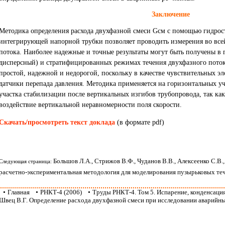
Заключение
Методика определения расхода двухфазной смеси Gсм с помощью гидрост
интегрирующей напорной трубки позволяет проводить измерения во все
потока. Наиболее надежные и точные результаты могут быть получены в
дисперсный) и стратифицированных режимах течения двухфазного потока
простой, надежной и недорогой, поскольку в качестве чувствительных э
датчики перепада давления. Методика применяется на горизонтальных уч
участка стабилизации после вертикальных изгибов трубопровода, так ка
воздействие вертикальной неравномерности поля скорости.
Скачать/просмотреть текст доклада
(в формате pdf)
Большов Л.А., Стрижов В.Ф., Чуданов В.В., Алексеенко С.В.
Следующая страница:
расчетно-экспериментальная методология для моделирования пузырьковых те
•
Главная
•
РНКТ-4 (2006)
•
Труды РНКТ-4. Том 5. Испарение, конденсаци
Швец В.Г. Определение расхода двухфазной смеси при исследовании аварийн