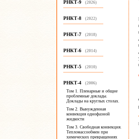
РНКТ-9
(2026)
...........................................
РНКТ-8
(2022)
...........................................
РНКТ-7
(2018)
...........................................
РНКТ-6
(2014)
...........................................
РНКТ-5
(2010)
...........................................
РНКТ-4
(2006)
Том 1. Пленарные и общие
проблемные доклады.
Доклады на круглых столах.
Том 2. Вынужденная
конвекция однофазной
жидкости
Том 3. Свободная конвекция.
Тепломассообмен при
химических превращениях