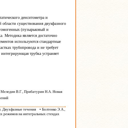
атического денситометра и
й области существования двухфазного
 гомогенных (пузырьковый и
. Методика является достаточно
лементов используются стандартные
астках трубопровода и не требует
к интегрирующая трубка устраняет
, Меледин В.Г., Прибатурин Н.А. Новая
чений
я. Двухфазные течения
•
Болтенко Э.А.,
ых режимов на интегральных стендах