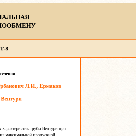
НАЛЬНАЯ
ЛООБМЕНУ
Т-8
 течения
Урбанович Л.И., Ермаков
 Вентури
х характеристик трубы Вентури при
ния максимальной пропускной