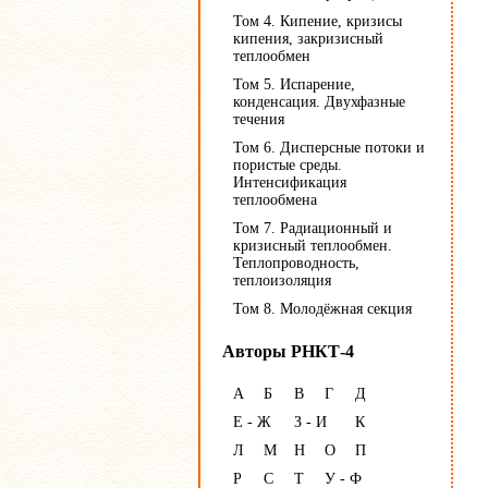
Том 4. Кипение, кризисы
кипения, закризисный
теплообмен
Том 5. Испарение,
конденсация. Двухфазные
течения
Том 6. Дисперсные потоки и
пористые среды.
Интенсификация
теплообмена
Том 7. Радиационный и
кризисный теплообмен.
Теплопроводность,
теплоизоляция
Том 8. Молодёжная секция
Авторы РНКТ-4
А
Б
В
Г
Д
Е - Ж
З - И
К
Л
М
Н
О
П
Р
С
Т
У - Ф