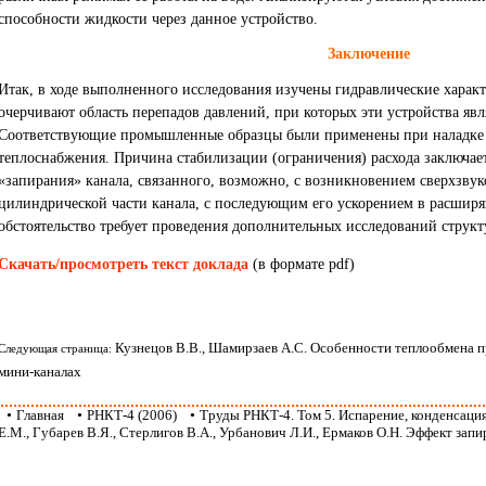
способности жидкости через данное устройство.
Заключение
Итак, в ходе выполненного исследования изучены гидравлические харак
очерчивают область перепадов давлений, при которых эти устройства явл
Соответствующие промышленные образцы были применены при наладке 
теплоснабжения. Причина стабилизации (ограничения) расхода заключае
«запирания» канала, связанного, возможно, с возникновением сверхзвуко
цилиндрической части канала, с последующим его ускорением в расширя
обстоятельство требует проведения дополнительных исследований структ
Скачать/просмотреть текст доклада
(в формате pdf)
Кузнецов В.В., Шамирзаев А.С. Особенности теплообмена п
Следующая страница:
мини-каналах
•
Главная
•
РНКТ-4 (2006)
•
Труды РНКТ-4. Том 5. Испарение, конденсаци
Е.М., Губарев В.Я., Стерлигов В.А., Урбанович Л.И., Ермаков О.Н. Эффект зап