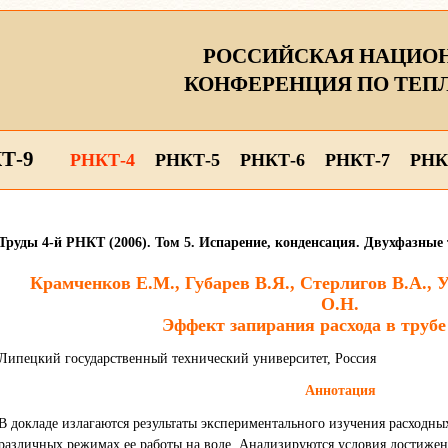
РОССИЙСКАЯ НАЦИО
КОНФЕРЕНЦИЯ ПО ТЕП
Т-9
РНКТ-4
РНКТ-5
РНКТ-6
РНКТ-7
РНК
Труды 4-й РНКТ (2006). Том 5. Испарение, конденсация. Двухфазные
Крамченков Е.М., Губарев В.Я., Стерлигов В.А., 
О.Н.
Эффект запирания расхода в трубе
Липецкий государственный технический университет, Россия
Аннотация
В докладе излагаются результаты экспериментального изучения расходны
различных режимах ее работы на воде. Анализируются условия достиже