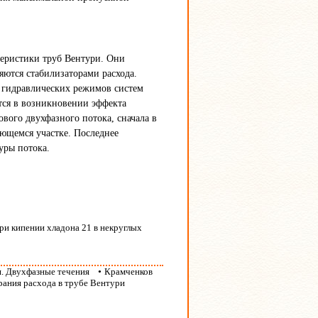
теристики труб Вентури. Они
яются стабилизаторами расхода.
гидравлических режимов систем
тся в возникновении эффекта
вого двухфазного потока, сначала в
ющемся участке. Последнее
уры потока.
ри кипении хладона 21 в некруглых
я. Двухфазные течения
•
Крамченков
ирания расхода в трубе Вентури