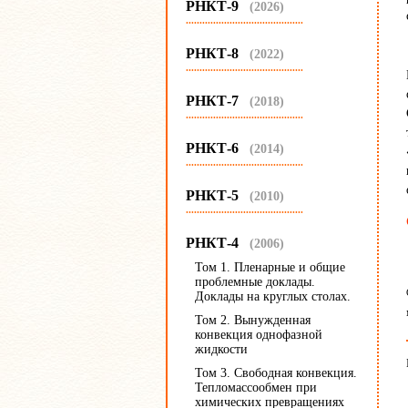
РНКТ-9
(2026)
...........................................
РНКТ-8
(2022)
...........................................
РНКТ-7
(2018)
...........................................
РНКТ-6
(2014)
...........................................
РНКТ-5
(2010)
...........................................
РНКТ-4
(2006)
Том 1. Пленарные и общие
проблемные доклады.
Доклады на круглых столах.
Том 2. Вынужденная
конвекция однофазной
жидкости
Том 3. Свободная конвекция.
Тепломассообмен при
химических превращениях