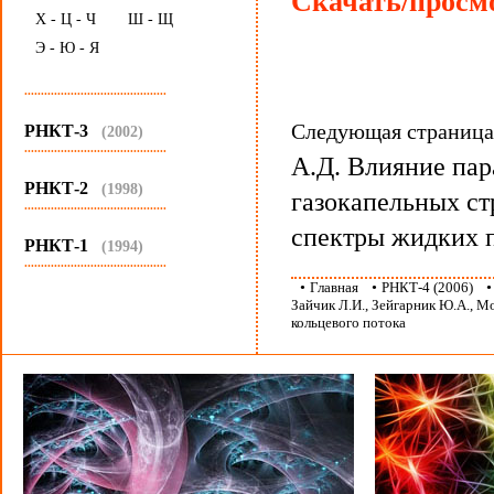
Скачать/просмо
Х - Ц - Ч
Ш - Щ
Э - Ю - Я
...........................................
Следующая страниц
РНКТ-3
(2002)
...........................................
А.Д. Влияние па
РНКТ-2
(1998)
газокапельных ст
...........................................
спектры жидких 
РНКТ-1
(1994)
...........................................
•
Главная
•
РНКТ-4 (2006)
Зайчик Л.И., Зейгарник Ю.А., М
кольцевого потока