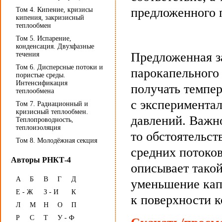
предложенного 
Том 4. Кипение, кризисы
кипения, закризисный
теплообмен
Том 5. Испарение,
конденсация. Двухфазные
Предложенная з
течения
Том 6. Дисперсные потоки и
парокапельного 
пористые среды.
Интенсификация
получать темпе
теплообмена
с эксперимента
Том 7. Радиационный и
кризисный теплообмен.
давлений. Важн
Теплопроводность,
теплоизоляция
то обстоятельст
Том 8. Молодёжная секция
средних потоков
Авторы РНКТ-4
описывает такой
А
Б
В
Г
Д
уменьшение кап
Е - Ж
З - И
К
к поверхности к
Л
М
Н
О
П
Р
С
Т
У - Ф