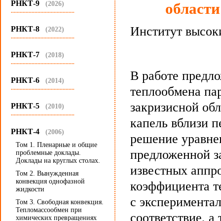
РНКТ-9
(2026)
области
...........................................
Институт высок
РНКТ-8
(2022)
...........................................
РНКТ-7
(2018)
...........................................
В работе предл
РНКТ-6
(2014)
теплообмена пар
...........................................
закризисной об
РНКТ-5
(2010)
...........................................
капель вблизи п
РНКТ-4
(2006)
решение уравне
Том 1. Пленарные и общие
предложенной з
проблемные доклады.
Доклады на круглых столах.
известных аппр
Том 2. Вынужденная
конвекция однофазной
коэффициента те
жидкости
с эксперимента
Том 3. Свободная конвекция.
Тепломассообмен при
соответствие, а
химических превращениях