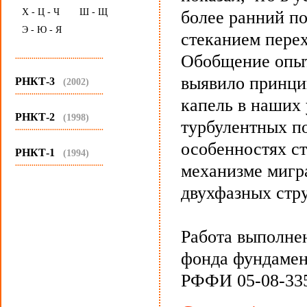
Х - Ц - Ч
Ш - Щ
более ранний п
Э - Ю - Я
стеканием перех
Обобщение опыт
...........................................
выявило принци
РНКТ-3
(2002)
...........................................
капель в наших 
РНКТ-2
(1998)
турбулентных по
...........................................
особенностях ст
РНКТ-1
(1994)
...........................................
механизме мигр
двухфазных стр
Работа выполне
фонда фундамен
РФФИ 05-08-335