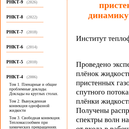
РНКТ-9
(2026)
присте
...........................................
динамику
РНКТ-8
(2022)
...........................................
РНКТ-7
(2018)
Институт тепло
...........................................
РНКТ-6
(2014)
...........................................
РНКТ-5
(2010)
Проведено эксп
...........................................
плёнок жидкост
РНКТ-4
(2006)
пристенных газ
Том 1. Пленарные и общие
проблемные доклады.
спутного поток
Доклады на круглых столах.
плёнки жидкост
Том 2. Вынужденная
конвекция однофазной
Получены распр
жидкости
спектры волн на
Том 3. Свободная конвекция.
Тепломассообмен при
от входа в рабо
химических превращениях