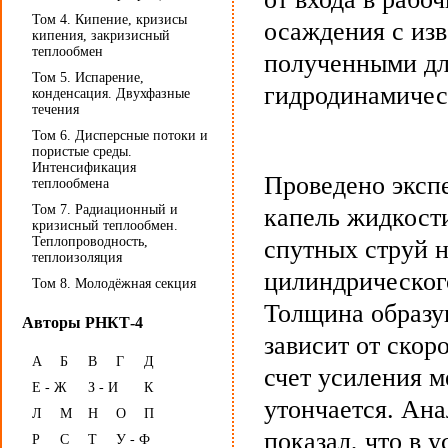
Том 4. Кипение, кризисы
осаждения с из
кипения, закризисный
теплообмен
полученными дл
Том 5. Испарение,
гидродинамичес
конденсация. Двухфазные
течения
Том 6. Дисперсные потоки и
пористые среды.
Интенсификация
Проведено эксп
теплообмена
Том 7. Радиационный и
капель жидкост
кризисный теплообмен.
Теплопроводность,
спутных струй н
теплоизоляция
цилиндрическог
Том 8. Молодёжная секция
Толщина образу
Авторы РНКТ-4
зависит от скор
А
Б
В
Г
Д
счет усиления 
Е - Ж
З - И
К
утончается. Ан
Л
М
Н
О
П
показал, что в 
Р
С
Т
У - Ф