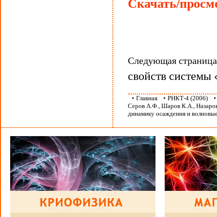
Скачать/просмо
Следующая страниц
свойств системы 
•
Главная
•
РНКТ-4 (2006)
Серов А.Ф., Шаров К.А., Назар
динамику осаждения и волновы