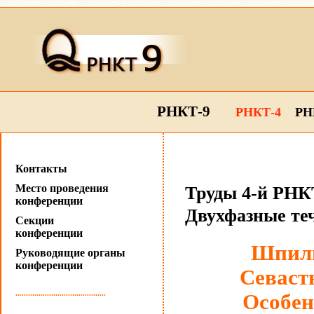
РНКТ-9
РНКТ-4
РН
Контакты
Место проведения
Труды 4-й РНКТ
конференции
Двухфазные те
Секции
конференции
Шпиль
Руководящие органы
конференции
Севаст
...........................................
Особен