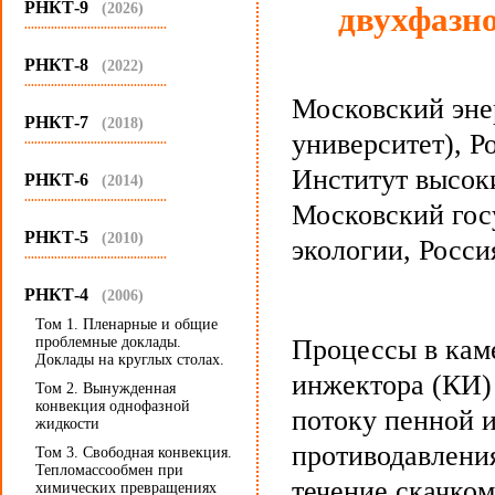
РНКТ-9
(2026)
двухфазн
...........................................
РНКТ-8
(2022)
...........................................
Московский эне
РНКТ-7
(2018)
университет), Р
...........................................
Институт высок
РНКТ-6
(2014)
...........................................
Московский гос
РНКТ-5
(2010)
экологии, Росси
...........................................
РНКТ-4
(2006)
Том 1. Пленарные и общие
проблемные доклады.
Процессы в кам
Доклады на круглых столах.
инжектора (КИ)
Том 2. Вынужденная
конвекция однофазной
потоку пенной 
жидкости
противодавлени
Том 3. Свободная конвекция.
Тепломассообмен при
течение скачком
химических превращениях