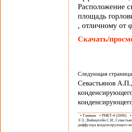
Расположение с
площадь горлов
, отличному от φ
Скачать/просмо
Следующая страниц
Севастьянов А.П.
конденсирующего
конденсирующего
•
Главная
•
РНКТ-4 (2006)
Э.Э., Вайнштейн С.И., Севастья
диффузора конденсирующего и