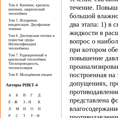
Том 4. Кипение, кризисы
течение. Повыш
кипения, закризисный
теплообмен
большой влажно
Том 5. Испарение,
два этапа: 1) в
конденсация. Двухфазные
течения
жидкости в рас
Том 6. Дисперсные потоки и
вопрос о наибол
пористые среды.
Интенсификация
при котором об
теплообмена
Том 7. Радиационный и
повышение давл
кризисный теплообмен.
Теплопроводность,
проанализирова
теплоизоляция
построенная на
Том 8. Молодёжная секция
допущениях, пр
Авторы РНКТ-4
противодавлени
А
Б
В
Г
Д
представлена ф
Е - Ж
З - И
К
влагосодержани
Л
М
Н
О
П
противодавлен
Р
С
Т
У - Ф