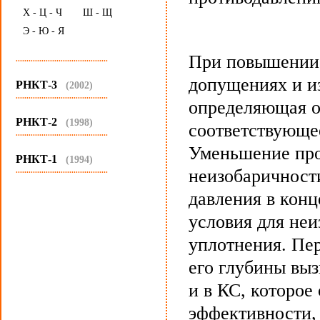
Х - Ц - Ч
Ш - Щ
Э - Ю - Я
При повышении 
...........................................
допущениях и и
РНКТ-3
(2002)
...........................................
определяющая о
РНКТ-2
(1998)
соответствующе
...........................................
Уменьшение про
РНКТ-1
(1994)
...........................................
неизобаричност
давления в конц
условия для неи
уплотнения. Пе
его глубины вы
и в КС, которое
эффективности,