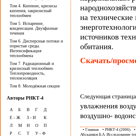
народнохозяйст
Том 4. Кипение, кризисы
кипения, закризисный
на технические
теплообмен
Том 5. Испарение,
энерготехнологи
конденсация. Двухфазные
течения
источников тех
Том 6. Дисперсные потоки и
обитания.
пористые среды.
Интенсификация
теплообмена
Скачать/просмо
Том 7. Радиационный и
кризисный теплообмен.
Теплопроводность,
теплоизоляция
Том 8. Молодёжная секция
Следующая страниц
Авторы РНКТ-4
увлажнения возд
А
Б
В
Г
Д
воздушно- водои
Е - Ж
З - И
К
Л
М
Н
О
П
•
Главная
•
РНКТ-4 (2006)
Р
С
Т
У - Ф
Абсадиков Б.А. Исследование т