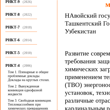
РНКТ-9
(2026)
м
...........................................
НАвойский госу
РНКТ-8
(2022)
...........................................
Ташкентский Го
РНКТ-7
(2018)
Узбекистан
...........................................
РНКТ-6
(2014)
...........................................
Развитие совре
РНКТ-5
(2010)
...........................................
требования защ
РНКТ-4
(2006)
химических заг
Том 1. Пленарные и общие
применением те
проблемные доклады.
Доклады на круглых столах.
(ТВО) энергоно
Том 2. Вынужденная
конвекция однофазной
установок, тех
жидкости
различные отра
Том 3. Свободная конвекция.
Тепломассообмен при
кардинальным р
химических превращениях