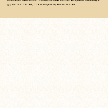
двухфазные течения, теплопроводность, теплоизоляция.