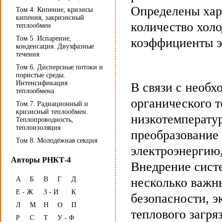
Определены хар
Том 4. Кипение, кризисы
кипения, закризисный
количество холо
теплообмен
Том 5. Испарение,
коэффициенты э
конденсация. Двухфазные
течения
Том 6. Дисперсные потоки и
пористые среды.
Интенсификация
В связи с необ
теплообмена
органического 
Том 7. Радиационный и
кризисный теплообмен.
низкотемператур
Теплопроводность,
теплоизоляция
преобразование 
Том 8. Молодёжная секция
электроэнергию,
Авторы РНКТ-4
Внедрение сист
А
Б
В
Г
Д
несколько важн
Е - Ж
З - И
К
безопасности, 
Л
М
Н
О
П
теплового загр
Р
С
Т
У - Ф