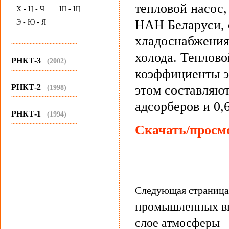
тепловой насос
Х - Ц - Ч
Ш - Щ
НАН Беларуси, 
Э - Ю - Я
хладоснабжения
...........................................
холода. Теплово
РНКТ-3
(2002)
...........................................
коэффициенты э
РНКТ-2
этом составляют
(1998)
...........................................
адсорберов и 0,
РНКТ-1
(1994)
...........................................
Скачать/просмо
Следующая страниц
промышленных вы
слое атмосферы