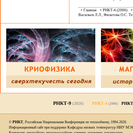
•
Главная
•
РНКТ-4 (2006)
Васильев Л.Л., Филатова О.С. Те
РНКТ-9
(2026)
РНКТ-4
РНКТ
(2006)
РНКТ
©
, Российская Национальная Конференция по теплообмену, 1994-2026.
Кафедры низких температур НИУ МЭ
Информационный сайт при поддержке
Конвекция, теплообмен, тепломассообмен, кипение, испарение, конденсация,