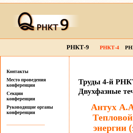
РНКТ-9
РНКТ-4
РН
Контакты
Место проведения
Труды 4-й РНКТ
конференции
Двухфазные те
Секции
конференции
Антух А.А
Руководящие органы
конференции
Тепловой
...........................................
энергии (