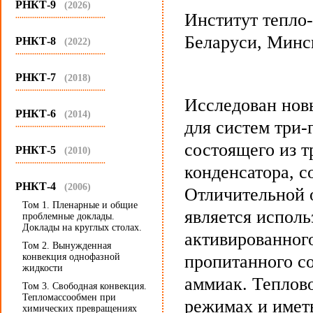
РНКТ-9
(2026)
Институт тепло
...........................................
Беларуси, Минс
РНКТ-8
(2022)
...........................................
РНКТ-7
(2018)
...........................................
Исследован нов
РНКТ-6
(2014)
для систем три-
...........................................
состоящего из т
РНКТ-5
(2010)
...........................................
конденсатора, с
РНКТ-4
(2006)
Отличительной 
Том 1. Пленарные и общие
является исполь
проблемные доклады.
Доклады на круглых столах.
активированного
Том 2. Вынужденная
конвекция однофазной
пропитанного с
жидкости
аммиак. Теплово
Том 3. Свободная конвекция.
Тепломассообмен при
режимах и иметь
химических превращениях