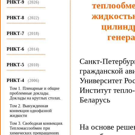
РНКТ-9
(2026)
теплообме
...........................................
жидкостью
РНКТ-8
(2022)
...........................................
цилинд
РНКТ-7
(2018)
генер
...........................................
РНКТ-6
(2014)
...........................................
Санкт-Петербур
РНКТ-5
(2010)
гражданской ав
...........................................
Университет Рос
РНКТ-4
(2006)
Институт тепло
Том 1. Пленарные и общие
проблемные доклады.
Беларусь
Доклады на круглых столах.
Том 2. Вынужденная
конвекция однофазной
жидкости
Том 3. Свободная конвекция.
На основе реше
Тепломассообмен при
химических превращениях