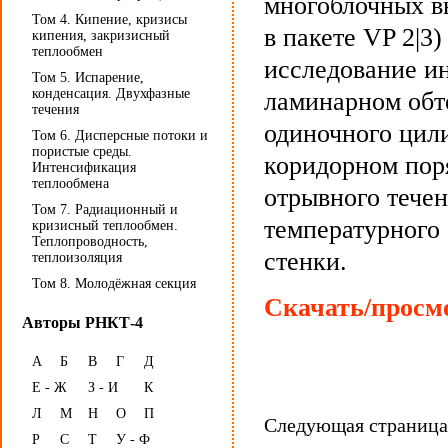
многоблочных в
Том 4. Кипение, кризисы
в пакете VP 2|3
кипения, закризисный
теплообмен
исследование и
Том 5. Испарение,
конденсация. Двухфазные
ламинарном обт
течения
одиночного цил
Том 6. Дисперсные потоки и
пористые среды.
коридорном пор
Интенсификация
теплообмена
отрывного течен
Том 7. Радиационный и
температурного 
кризисный теплообмен.
Теплопроводность,
стенки.
теплоизоляция
Том 8. Молодёжная секция
Скачать/просмо
Авторы РНКТ-4
А
Б
В
Г
Д
Е - Ж
З - И
К
Л
М
Н
О
П
Следующая страниц
Р
С
Т
У - Ф