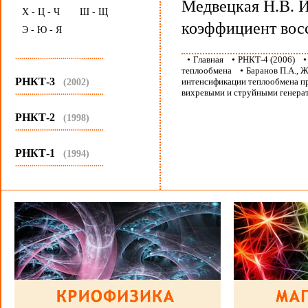
Медвецкая Н.В. И
Х - Ц - Ч
Ш - Щ
коэффициент вос
Э - Ю - Я
...........................................
•
Главная
•
РНКТ-4 (2006)
теплообмена
•
Баранов П.А., 
РНКТ-3
интенсификации теплообмена пр
(2002)
вихревыми и струйными генерат
...........................................
РНКТ-2
(1998)
...........................................
РНКТ-1
(1994)
...........................................