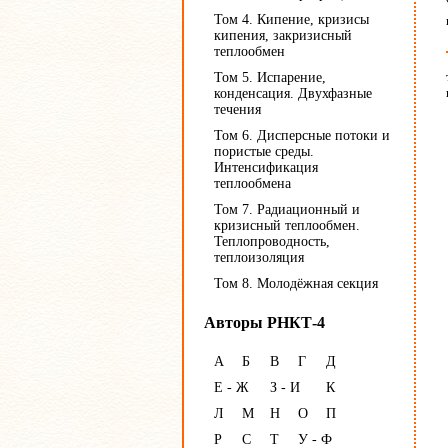
Том 4. Кипение, кризисы
кипения, закризисный
теплообмен
Том 5. Испарение,
конденсация. Двухфазные
течения
Том 6. Дисперсные потоки и
пористые среды.
Интенсификация
теплообмена
Том 7. Радиационный и
кризисный теплообмен.
Теплопроводность,
теплоизоляция
Том 8. Молодёжная секция
Авторы РНКТ-4
А
Б
В
Г
Д
Е - Ж
З - И
К
Л
М
Н
О
П
Р
С
Т
У - Ф