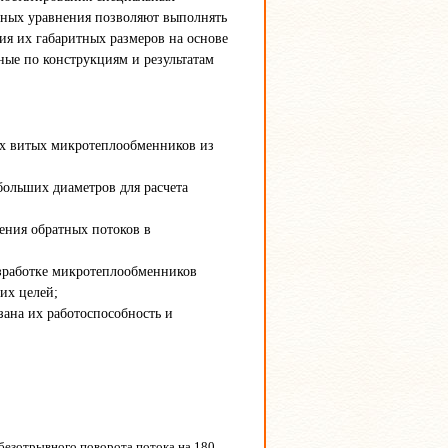
нных уравнения позволяют выполнять
ия их габаритных размеров на основе
ные по конструкциям и результатам
лах витых микротеплообменников из
больших диаметров для расчета
чения обратных потоков в
азработке микротеплообменников
их целей;
ана их работоспособность и
р безотрывного поворота потока на 180