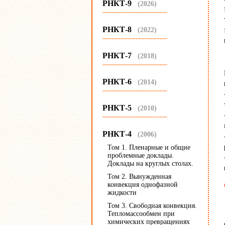
РНКТ-9
(2026)
...........................................
РНКТ-8
(2022)
...........................................
РНКТ-7
(2018)
...........................................
РНКТ-6
(2014)
...........................................
РНКТ-5
(2010)
...........................................
РНКТ-4
(2006)
Том 1. Пленарные и общие
проблемные доклады.
Доклады на круглых столах.
Том 2. Вынужденная
конвекция однофазной
жидкости
Том 3. Свободная конвекция.
Тепломассообмен при
химических превращениях