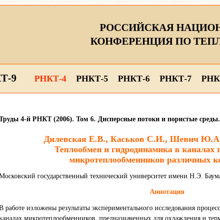
РОССИЙСКАЯ НАЦИО
КОНФЕРЕНЦИЯ ПО ТЕП
Т-9
РНКТ-4
РНКТ-5
РНКТ-6
РНКТ-7
РНК
Труды 4-й РНКТ (2006). Том 6. Дисперсные потоки и пористые сред
Дилевская Е.В., Каськов С.И., Шевич Ю.А.
Теплообмен и гидродинамика в каналах
микротеплообменников различных к
Московский государственный технический университет имени Н.Э. Баума
Аннотация
В работе изложены результаты экспериментального исследования процес
каналах микротеплообменников, предназначенных для охлаждения и тер