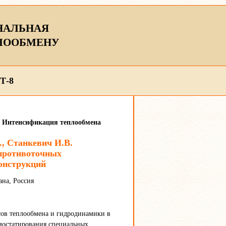
НАЛЬНАЯ
ЛООБМЕНУ
Т-8
ы. Интенсификация теплообмена
, Станкевич И.В.
 противоточных
онструкций
на, Россия
сов теплообмена и гидродинамики в
мостатирования специальных