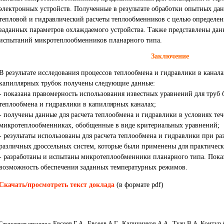
электронных устройств. Полученные в результате обработки опытных да
тепловой и гидравлический расчеты теплообменников с целью определен
заданных параметров охлаждаемого устройства. Также представлены дан
испытаний микротеплообменников планарного типа.
Заключение
В результате исследования процессов теплообмена и гидравлики в кана
капиллярных трубок получены следующие данные:
- показана правомерность использования известных уравнений для труб 
теплообмена и гидравлики в капиллярных каналах;
- получены данные для расчета теплообмена и гидравлики в условиях те
микротеплообменниках, обобщенные в виде критериальных уравнений;
- результаты использованы для расчета теплообмена и гидравлики при р
различных дроссельных систем, которые были применены для практическ
- разработаны и испытаны микротеплообменники планарного типа. Показ
возможность обеспечения заданных температурных режимов.
Скачать/просмотреть текст доклада
(в формате pdf)
Евсеев Г.А., Евсеев А.Г., Капичников А.А., Ткач В.А. Конту
Следующая страница: