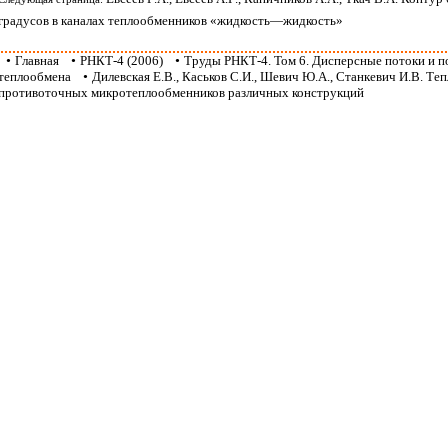
градусов в каналах теплообменников «жидкость—жидкость»
•
Главная
•
РНКТ-4 (2006)
•
Труды РНКТ-4. Том 6. Дисперсные потоки и 
теплообмена
•
Дилевская Е.В., Каськов С.И., Шевич Ю.А., Станкевич И.В. Те
противоточных микротеплообменников различных конструкций