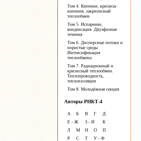
Том 4. Кипение, кризисы
кипения, закризисный
теплообмен
Том 5. Испарение,
конденсация. Двухфазные
течения
Том 6. Дисперсные потоки и
пористые среды.
Интенсификация
теплообмена
Том 7. Радиационный и
кризисный теплообмен.
Теплопроводность,
теплоизоляция
Том 8. Молодёжная секция
Авторы РНКТ-4
А
Б
В
Г
Д
Е - Ж
З - И
К
Л
М
Н
О
П
Р
С
Т
У - Ф