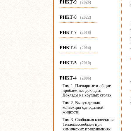
РНКТ-9
(2026)
...........................................
РНКТ-8
(2022)
...........................................
РНКТ-7
(2018)
...........................................
РНКТ-6
(2014)
...........................................
РНКТ-5
(2010)
...........................................
РНКТ-4
(2006)
Том 1. Пленарные и общие
проблемные доклады.
Доклады на круглых столах.
Том 2. Вынужденная
конвекция однофазной
жидкости
Том 3. Свободная конвекция.
Тепломассообмен при
химических превращениях