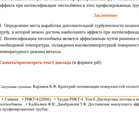
эффекта при интенсификации теплообмена в этих профилированных тру
Заключение
1. Определение места выработки дополнительной турбулентности позво
трубу, в которой можно достичь наибольшего эффекта при интенсифика
2. Интенсификация теплообмена является эффективным путем решения п
необходимой температуры, охлаждения высокотемпературной поверхнос
температурного режима металла.
Скачать/просмотреть текст доклада
(в формате pdf)
Каримов К.Ф. Критерий оптимизации поверхностей теплоо
Следующая страница:
•
Главная
•
РНКТ-4 (2006)
•
Труды РНКТ-4. Том 6. Дисперсные потоки и 
теплообмена
•
Калбалиев Ф.И., Джабраилов Т.Ф. Достижение наилучшего эф
в профилированных трубах