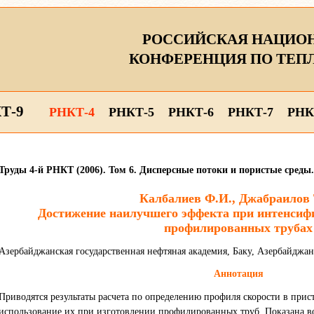
РОССИЙСКАЯ НАЦИО
КОНФЕРЕНЦИЯ ПО ТЕП
Т-9
РНКТ-4
РНКТ-5
РНКТ-6
РНКТ-7
РНК
Труды 4-й РНКТ (2006). Том 6. Дисперсные потоки и пористые сред
Калбалиев Ф.И., Джабраилов 
Достижение наилучшего эффекта при интенсиф
профилированных трубах
Азербайджанская государственная нефтяная академия, Баку, Азербайджан
Аннотация
Приводятся результаты расчета по определению профиля скорости в прис
использование их при изготовлении профилированных труб. Показана 