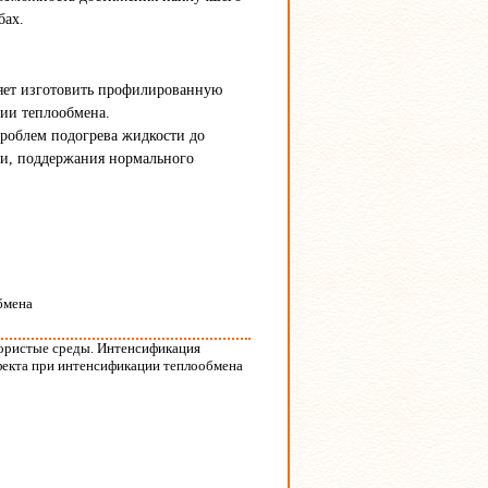
бах.
ляет изготовить профилированную
ции теплообмена.
роблем подогрева жидкости до
ти, поддержания нормального
бмена
пористые среды. Интенсификация
фекта при интенсификации теплообмена