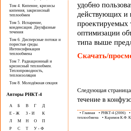
удобно пользов
Том 4. Кипение, кризисы
кипения, закризисный
действующих и 
теплообмен
проектируемых 
Том 5. Испарение,
конденсация. Двухфазные
оптимизации об
течения
Том 6. Дисперсные потоки и
типа выше пред
пористые среды.
Интенсификация
теплообмена
Скачать/просмо
Том 7. Радиационный и
кризисный теплообмен.
Теплопроводность,
теплоизоляция
Том 8. Молодёжная секция
Следующая страниц
Авторы РНКТ-4
течение в конфуз
А
Б
В
Г
Д
•
Главная
•
РНКТ-4 (2006)
Е - Ж
З - И
К
теплообмена
•
Каримов К.Ф. К
Л
М
Н
О
П
Р
С
Т
У - Ф