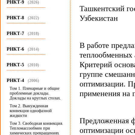
РНКТ-9
(2026)
Ташкентский го
...........................................
Узбекистан
РНКТ-8
(2022)
...........................................
РНКТ-7
(2018)
...........................................
В работе предл
РНКТ-6
(2014)
теплообменных 
...........................................
Критерий основа
РНКТ-5
(2010)
...........................................
группе смешанн
РНКТ-4
(2006)
оптимизации. П
Том 1. Пленарные и общие
применения на 
проблемные доклады.
Доклады на круглых столах.
Том 2. Вынужденная
конвекция однофазной
жидкости
Предложенная ф
Том 3. Свободная конвекция.
Тепломассообмен при
оптимизации ос
химических превращениях