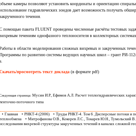
объеме камеры позволяют установить координаты и ориентацию спираль
использование гидравлических зондов дает возможность получать обши
закрученного течения.
С помощью пакета FLUENT проведены численные расчёты тестовых зада
вихревым течениям однофазного теплоносителя в коллекторных системах
Работы в области моделирования сложных вихревых и закрученных теч
Программы по развитию системы ведущих научных школ – грант РИ-112/
a.
Скачать/просмотреть текст доклада
(в формате pdf)
Мусин И.Р., Ефимов А.Л. Расчет теплогидравлических хара
Следующая страница:
ленточно-поточного типа
•
Главная
•
РНКТ-4 (2006)
•
Труды РНКТ-4. Том 6. Дисперсные потоки и 
теплообмена
•
Митрофанова О.В., Кокорев Л.С., Токарев Ю.Н., Тумольский В
исследования вихревой структуры закрученных течений в каналах сложной ге