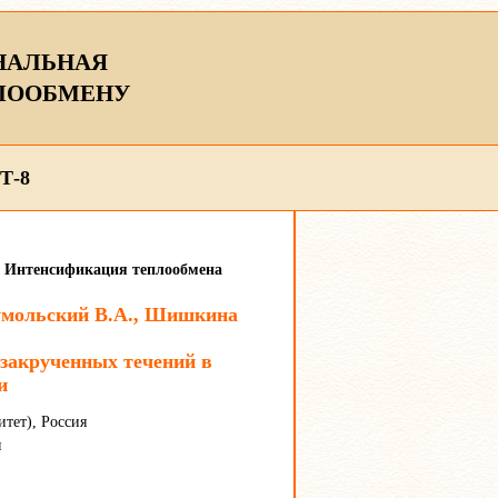
НАЛЬНАЯ
ЛООБМЕНУ
Т-8
ы. Интенсификация теплообмена
Тумольский В.А., Шишкина
закрученных течений в
и
тет), Россия
я