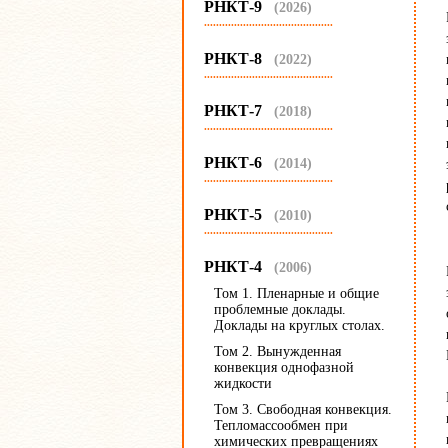
РНКТ-9
(2026)
...........................................
РНКТ-8
(2022)
...........................................
РНКТ-7
(2018)
...........................................
РНКТ-6
(2014)
...........................................
РНКТ-5
(2010)
...........................................
РНКТ-4
(2006)
Том 1. Пленарные и общие
проблемные доклады.
Доклады на круглых столах.
Том 2. Вынужденная
конвекция однофазной
жидкости
Том 3. Свободная конвекция.
Тепломассообмен при
химических превращениях