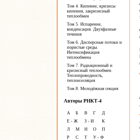
Том 4. Кипение, кризисы
кипения, закризисный
теплообмен
Том 5. Испарение,
конденсация. Двухфазные
течения
Том 6. Дисперсные потоки и
пористые среды.
Интенсификация
теплообмена
Том 7. Радиационный и
кризисный теплообмен.
Теплопроводность,
теплоизоляция
Том 8. Молодёжная секция
Авторы РНКТ-4
А
Б
В
Г
Д
Е - Ж
З - И
К
Л
М
Н
О
П
Р
С
Т
У - Ф