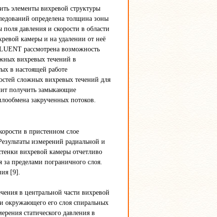
ить элементы вихревой структуры
следований определена толщина зоны
 поля давления и скорости в области
ревой камеры и на удалении от неё
 FLUENT рассмотрена возможность
ожных вихревых течений в
ых в настоящей работе
остей сложных вихревых течений для
олит получить замыкающие
плообмена закрученных потоков.
корости в пристенном слое
Результаты измерений радиальной и
стенки вихревой камеры отчетливо
 за пределами пограничного слоя.
ия [9].
ечения в центральной части вихревой
 и окружающего его слоя спиральных
ерения статического давления в