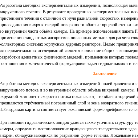
Разработана методика экспериментальных измерений, позволяющая выяв
закрученного течения. В результате проведенных экспериментальных ис
пристенного течения с отличной от нуля радиальной скоростью, измерены
присоединения вихря к твердой поверхности вблизи торцевой стенки вих
во внутренней части объёма камеры. На примере использования пакета
применения стандартных алгоритмов численных методов для расчета сл
коллекторных системах корпусных ядерных реакторов. Целью предпринят
экспериментальных исследований является выявление общих закономерн
разработки адекватных физических моделей, применение которых позв
соотношения в математической формулировке задач гидродинамики и те
Заключение
Разработана методика экспериментальных измерений полей давления и с
закрученного потока и во внутренней области объёма вихревой камеры. 
окружной компонент скорости потока показывают, что вблизи торцевой 
проявляются турбулентный пограничный слой и зона возвратного течения
Наблюдаемая картина соответствует экмановской форме дрейфового течен
При помощи гидравлических зондов удается также уточнить структуру т
камеры, определить местоположение вращающегося твердотельного ядра
вихрей, обнаруживающихся по разрывной форме течения. Локальные изм