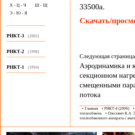
33500а.
Х - Ц - Ч
Ш - Щ
Э - Ю - Я
Скачать/просмо
...........................................
РНКТ-3
(2002)
...........................................
РНКТ-2
(1998)
Следующая страниц
...........................................
Аэродинамика и 
РНКТ-1
(1994)
...........................................
секционном нагре
смещенными пара
потока
•
Главная
•
РНКТ-4 (2006)
теплообмена
•
Олесевич К.А. 
теплообменного аппарата с вин