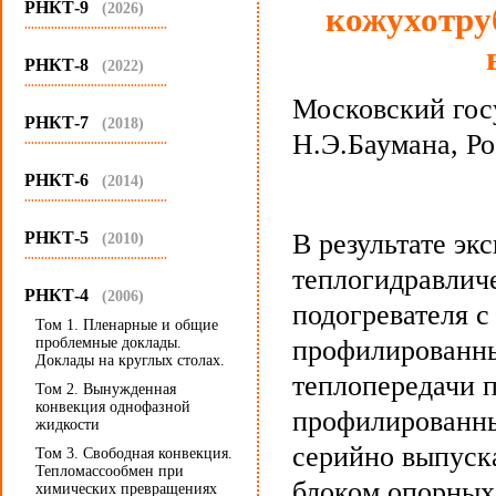
РНКТ-9
(2026)
кожухотру
...........................................
РНКТ-8
(2022)
...........................................
Московский гос
РНКТ-7
(2018)
Н.Э.Баумана, Р
...........................................
РНКТ-6
(2014)
...........................................
РНКТ-5
В результате эк
(2010)
...........................................
теплогидравлич
РНКТ-4
(2006)
подогревателя с
Том 1. Пленарные и общие
проблемные доклады.
профилированны
Доклады на круглых столах.
теплопередачи п
Том 2. Вынужденная
конвекция однофазной
профилированны
жидкости
серийно выпуск
Том 3. Свободная конвекция.
Тепломассообмен при
блоком опорных
химических превращениях