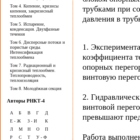
Том 4. Кипение, кризисы
трубками при с
кипения, закризисный
теплообмен
давления в труб
Том 5. Испарение,
конденсация. Двухфазные
течения
Том 6. Дисперсные потоки и
1. Эксперимент
пористые среды.
Интенсификация
коэффициента те
теплообмена
опорных перего
Том 7. Радиационный и
кризисный теплообмен.
винтовую перего
Теплопроводность,
теплоизоляция
Том 8. Молодёжная секция
2. Гидравлическ
Авторы РНКТ-4
винтовой перег
А
Б
В
Г
Д
превышают пред
Е - Ж
З - И
К
Л
М
Н
О
П
Работа выполне
Р
С
Т
У - Ф