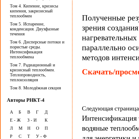
Том 4. Кипение, кризисы
кипения, закризисный
Полученные резу
теплообмен
Том 5. Испарение,
зрения создани
конденсация. Двухфазные
течения
нагревательных 
Том 6. Дисперсные потоки и
параллельно оси
пористые среды.
Интенсификация
методов интенс
теплообмена
Том 7. Радиационный и
Скачать/просмо
кризисный теплообмен.
Теплопроводность,
теплоизоляция
Том 8. Молодёжная секция
Авторы РНКТ-4
Следующая страниц
А
Б
В
Г
Д
Интенсификация т
Е - Ж
З - И
К
водяные теплооб
Л
М
Н
О
П
Р
С
Т
У - Ф
для энергетики и