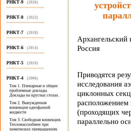
РНКТ-9
(2026)
устройс
...........................................
паралл
РНКТ-8
(2022)
...........................................
РНКТ-7
(2018)
Архангельский 
...........................................
Россия
РНКТ-6
(2014)
...........................................
РНКТ-5
(2010)
...........................................
Приводятся резу
РНКТ-4
(2006)
исследования а
Том 1. Пленарные и общие
проблемные доклады.
циклонных секц
Доклады на круглых столах.
расположением 
Том 2. Вынужденная
конвекция однофазной
(проходящих чер
жидкости
параллельно оси
Том 3. Свободная конвекция.
Тепломассообмен при
химических превращениях