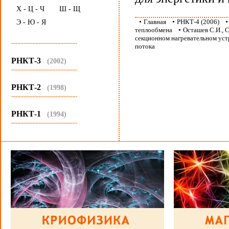
Х - Ц - Ч
Ш - Щ
•
Главная
•
РНКТ-4 (2006)
Э - Ю - Я
теплообмена
•
Осташев С.И., 
секционном нагревательном уст
...........................................
потока
РНКТ-3
(2002)
...........................................
РНКТ-2
(1998)
...........................................
РНКТ-1
(1994)
...........................................