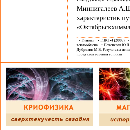
Миннигалеев А.Ш
характеристик пу
«Октябрьскхимм
•
Главная
•
РНКТ-4 (2006)
теплообмена
•
Печенегов Ю.Я.,
Дубровин М.В. Результаты исп
продуктов горения топлива