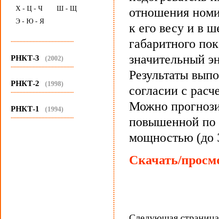
Х - Ц - Ч
Ш - Щ
отношения номи
Э - Ю - Я
к его весу и в 
габаритного пок
...........................................
значительный э
РНКТ-3
(2002)
...........................................
Результаты вып
РНКТ-2
(1998)
согласии с расч
...........................................
Можно прогнози
РНКТ-1
(1994)
...........................................
повышенной по 
мощностью (до 
Скачать/просмо
Следующая страниц