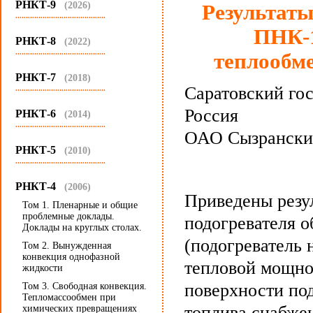
РНКТ-9
(2026)
Результаты
...........................................
ПНК-1
РНКТ-8
(2022)
...........................................
теплообме
РНКТ-7
(2018)
Саратовский го
...........................................
Россия
РНКТ-6
(2014)
...........................................
ОАО Сызранский
РНКТ-5
(2010)
...........................................
РНКТ-4
(2006)
Приведены резу
Том 1. Пленарные и общие
проблемные доклады.
подогревателя 
Доклады на круглых столах.
(подогреватель
Том 2. Вынужденная
конвекция однофазной
тепловой мощно
жидкости
поверхности под
Том 3. Свободная конвекция.
Тепломассообмен при
топлива снабже
химических превращениях