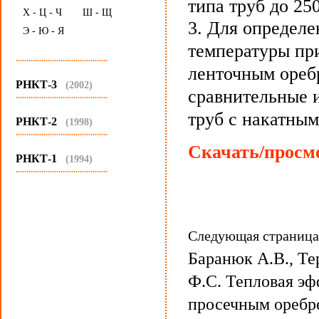
типа труб до 25
Х - Ц - Ч
Ш - Щ
3. Для определ
Э - Ю - Я
температуры пр
...........................................
ленточным ореб
РНКТ-3
(2002)
сравнительные 
...........................................
труб с накатны
РНКТ-2
(1998)
...........................................
Скачать/просмо
РНКТ-1
(1994)
...........................................
Следующая страниц
Баранюк А.В., Те
Ф.С. Тепловая эф
просечным оребр