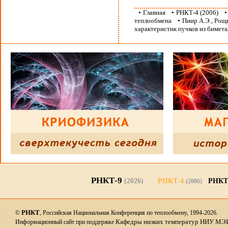
•
Главная
•
РНКТ-4 (2006)
теплообмена
•
Пиир А.Э., Рощ
характеристик пучков из биме
РНКТ-9
(2026)
РНКТ-4
РНКТ
(2006)
РНКТ
©
, Российская Национальная Конференция по теплообмену, 1994-2026.
Кафедры низких температур НИУ МЭ
Информационный сайт при поддержке