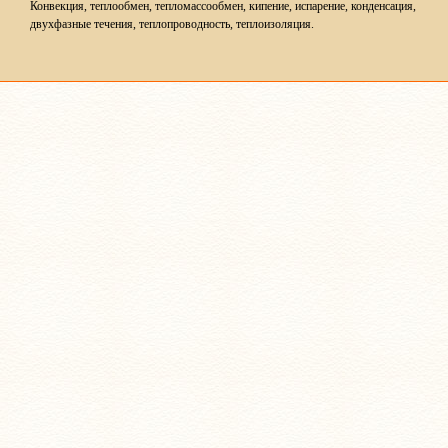
Конвекция, теплообмен, тепломассообмен, кипение, испарение, конденсация,
двухфазные течения, теплопроводность, теплоизоляция.