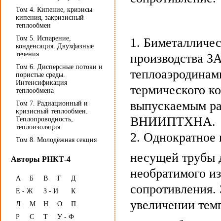
Том 4. Кипение, кризисы
кипения, закризисный
теплообмен
Том 5. Испарение,
1. Биметалличес
конденсация. Двухфазные
течения
производства З
Том 6. Дисперсные потоки и
теплоаэродинам
пористые среды.
Интенсификация
термического к
теплообмена
выпускаемым ра
Том 7. Радиационный и
кризисный теплообмен.
ВНИИПТХНА.
Теплопроводность,
теплоизоляция
2. Однократное
Том 8. Молодёжная секция
несущей трубы 
Авторы РНКТ-4
необратимого и
А
Б
В
Г
Д
сопротивления. 
Е - Ж
З - И
К
увеличении тем
Л
М
Н
О
П
Р
С
Т
У - Ф