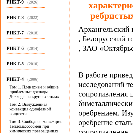
РНКТ-9
(2026)
характери
...........................................
ребристы
РНКТ-8
(2022)
...........................................
Архангельский 
РНКТ-7
(2018)
, Белорусский 
...........................................
, ЗАО «Октябрь
РНКТ-6
(2014)
...........................................
РНКТ-5
(2010)
...........................................
В работе приве
РНКТ-4
(2006)
исследований т
Том 1. Пленарные и общие
проблемные доклады.
сопротивления 
Доклады на круглых столах.
биметаллически
Том 2. Вынужденная
конвекция однофазной
оребрением. Из
жидкости
оребрение сталь
Том 3. Свободная конвекция.
Тепломассообмен при
сопротивление.
химических превращениях