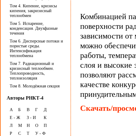
Том 4. Кипение, кризисы
кипения, закризисный
Комбинацией па
теплообмен
Том 5. Испарение,
поверхности рад
конденсация. Двухфазные
течения
зависимости от
Том 6. Дисперсные потоки и
можно обеспечи
пористые среды.
Интенсификация
работы, темпер
теплообмена
слоя и высокие
Том 7. Радиационный и
кризисный теплообмен.
позволяют рассм
Теплопроводность,
теплоизоляция
качестве конку
Том 8. Молодёжная секция
принудительным
Авторы РНКТ-4
Скачать/просмо
А
Б
В
Г
Д
Е - Ж
З - И
К
Л
М
Н
О
П
Р
С
Т
У - Ф