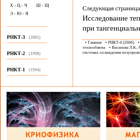
Х - Ц - Ч
Ш - Щ
Следующая страниц
Э - Ю - Я
Исследование теп
...........................................
при тангенциальн
РНКТ-3
(2002)
...........................................
•
Главная
•
РНКТ-4 (2006)
теплообмена
•
Васанова Л.К.,
системах охлаждения полупров
РНКТ-2
(1998)
...........................................
РНКТ-1
(1994)
...........................................