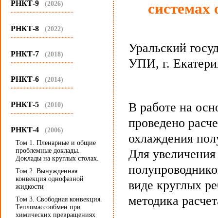
РНКТ-9
(2026)
системах
...........................................
РНКТ-8
(2022)
...........................................
Уральский госу
РНКТ-7
(2018)
УПИ, г. Екатери
...........................................
РНКТ-6
(2014)
...........................................
РНКТ-5
В работе на ос
(2010)
...........................................
проведено расч
РНКТ-4
(2006)
охлаждения пол
Том 1. Пленарные и общие
проблемные доклады.
Для увеличения
Доклады на круглых столах.
полупроводнико
Том 2. Вынужденная
конвекция однофазной
виде круглых р
жидкости
методика расчет
Том 3. Свободная конвекция.
Тепломассообмен при
химических превращениях