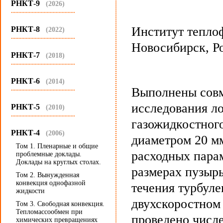
РНКТ-9
(2026)
...........................................
Институт теплоф
РНКТ-8
(2022)
...........................................
Новосибирск, Р
РНКТ-7
(2018)
...........................................
РНКТ-6
(2014)
Выполнены совм
...........................................
исследования л
РНКТ-5
(2010)
...........................................
газожидкостного
РНКТ-4
(2006)
диаметром 20 м
Том 1. Пленарные и общие
расходных парам
проблемные доклады.
Доклады на круглых столах.
размерах пузырь
Том 2. Вынужденная
конвекция однофазной
течения турбул
жидкости
двухскоростном
Том 3. Свободная конвекция.
Тепломассообмен при
проведено числ
химических превращениях