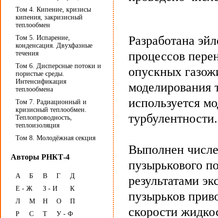
Том 4. Кипение, кризисы
кипения, закризисный
теплообмен
Разработана эйл
Том 5. Испарение,
конденсация. Двухфазные
процессов пере
течения
Том 6. Дисперсные потоки и
опускных газож
пористые среды.
Интенсификация
моделирования 
теплообмена
используется м
Том 7. Радиационный и
кризисный теплообмен.
турбулентности.
Теплопроводность,
теплоизоляция
Том 8. Молодёжная секция
Выполнен числе
Авторы РНКТ-4
пузырькового по
А
Б
В
Г
Д
результатами э
Е - Ж
З - И
К
пузырьков прив
Л
М
Н
О
П
скорости жидко
Р
С
Т
У - Ф