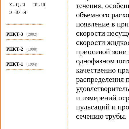
течения, особен
Х - Ц - Ч
Ш - Щ
Э - Ю - Я
объемного расх
появление в пр
...........................................
скорости несущ
РНКТ-3
(2002)
...........................................
скорости жидко
РНКТ-2
(1998)
приосевой зоне 
...........................................
однофазном пото
РНКТ-1
(1994)
качественно пр
...........................................
распределения 
удовлетворитель
и измерений ос
пульсаций и пр
сечению трубы.