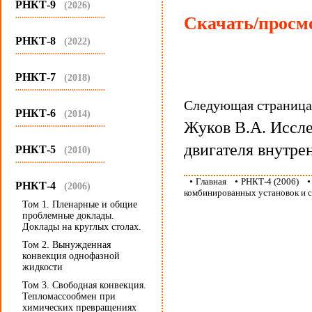
РНКТ-9
(2026)
...........................................
Скачать/просмо
РНКТ-8
(2022)
...........................................
РНКТ-7
(2018)
...........................................
Следующая страниц
РНКТ-6
(2014)
Жуков В.А. Иссле
...........................................
двигателя внутре
РНКТ-5
(2010)
...........................................
•
Главная
•
РНКТ-4 (2006)
РНКТ-4
(2006)
комбинированных установок и с
Том 1. Пленарные и общие
проблемные доклады.
Доклады на круглых столах.
Том 2. Вынужденная
конвекция однофазной
жидкости
Том 3. Свободная конвекция.
Тепломассообмен при
химических превращениях