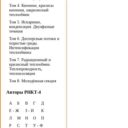
Том 4. Кипение, кризисы
кипения, закризисный
теплообмен
Том 5. Испарение,
конденсация. Двухфазные
течения
Том 6. Дисперсные потоки и
пористые среды.
Интенсификация
теплообмена
Том 7. Радиационный и
кризисный теплообмен.
Теплопроводность,
теплоизоляция
Том 8. Молодёжная секция
Авторы РНКТ-4
А
Б
В
Г
Д
Е - Ж
З - И
К
Л
М
Н
О
П
Р
С
Т
У - Ф